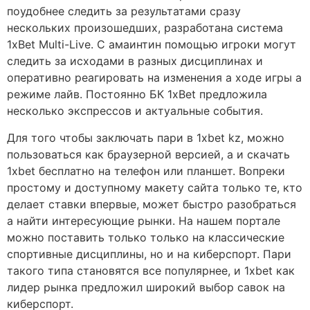
поудобнее следить за результатами сразу
нескольких произошедших, разработана система
1xBet Multi-Live. С амаинтин помощью игроки могут
следить за исходами в разных дисциплинах и
оперативно реагировать на изменения а ходе игры а
режиме лайв. Постоянно БК 1xBet предложила
несколько экспрессов и актуальные события.
Для того чтобы заключать пари в 1xbet kz, можно
пользоваться как браузерной версией, а и скачать
1xbet бесплатно на телефон или планшет. Вопреки
простому и доступному макету сайта только те, кто
делает ставки впервые, может быстро разобраться
а найти интересующие рынки. На нашем портале
можно поставить только только на классические
спортивные дисциплины, но и на киберспорт. Пари
такого типа становятся все популярнее, и 1xbet как
лидер рынка предложил широкий выбор савок на
киберспорт.