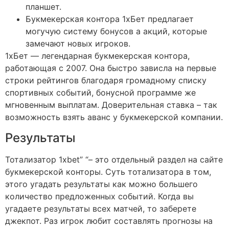
планшет.
Букмекерская контора 1хБет предлагает
могучую систему бонусов а акций, которые
замечают новых игроков.
1хБет — легендарная букмекерская контора,
работающая с 2007. Она быстро зависла на первые
строки рейтингов благодаря громадному списку
спортивных событий, бонусной программе же
мгновенным выплатам. Доверительная ставка – так
возможность взять аванс у букмекерской компании.
Результаты
Тотализатор 1xbet” “– это отдельный раздел на сайте
букмекерской конторы. Суть тотализатора в том,
этого угадать результаты как можно большего
количество предложенных событий. Когда вы
угадаете результаты всех матчей, то заберете
джекпот. Раз игрок любит составлять прогнозы на