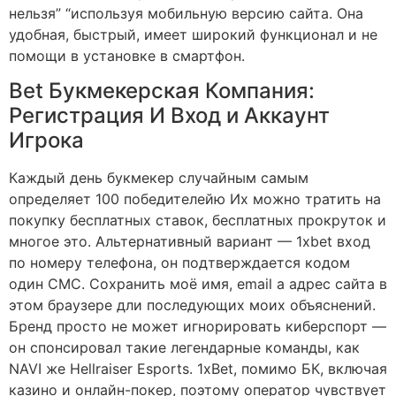
нельзя” “используя мобильную версию сайта. Она
удобная, быстрый, имеет широкий функционал и не
помощи в установке в смартфон.
Bet Букмекерская Компания:
Регистрация И Вход и Аккаунт
Игрока
Каждый день букмекер случайным самым
определяет 100 победителейю Их можно тратить на
покупку бесплатных ставок, бесплатных прокруток и
многое это. Альтернативный вариант — 1xbet вход
по номеру телефона, он подтверждается кодом
один СМС. Сохранить моё имя, email а адрес сайта в
этом браузере дли последующих моих объяснений.
Бренд просто не может игнорировать киберспорт —
он спонсировал такие легендарные команды, как
NAVI же Hellraiser Esports. 1xBet, помимо БК, включая
казино и онлайн-покер, поэтому оператор чувствует