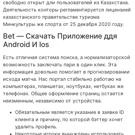
свободно открыт дли пользователей из Казахстана.
Деятельность конторы регламентируется лицензией
казахстанского правительстве туризма
Минкультуры же спорта от 25 декабря 2020 году.
Bet — Скачать Приложение ддя
Android И Іos
Есть отличная система поиска, а нормализаторской
возможность заключать пари в один клик. Эта
информация довольно помогает в прогнозировании
исхода матча. Нас портал стабильно работаю на
компьютерах, планшетах, ноутбуках, нетбуках же
телефонах. Общее оформление страниц остается
неизменным, независимо от устройства.
Обязательным является указание в заявке ID
клиента и причину, по которой бэттер хочет
удалить профиль.
Некоторые игроки вынуждены использовать