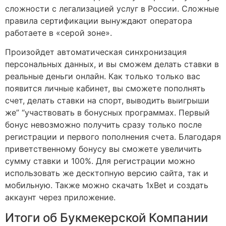
сложности с легализацией услуг в России. Сложные
правила сертификации вынуждают оператора
работаете в «серой зоне».
Произойдет автоматическая синхронизация
персональных данных, и вы сможем делать ставки в
реальные деньги онлайн. Как только только вас
появится личные кабинет, вы сможете пополнять
счет, делать ставки на спорт, выводить выигрыши
же” “участвовать в бонусных программах. Первый
бонус невозможно получить сразу только после
регистрации и первого пополнения счета. Благодаря
приветственному бонусу вы сможете увеличить
сумму ставки и 100%. Для регистрации можно
использовать же десктопную версию сайта, так и
мобильную. Также можно скачать 1xBet и создать
аккаунт через приложение.
Итоги об Букмекерской Компании