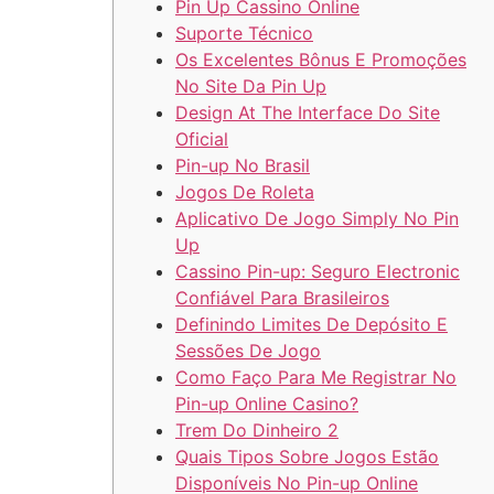
Pin Up Cassino Online
Suporte Técnico
Os Excelentes Bônus E Promoções
No Site Da Pin Up
Design At The Interface Do Site
Oficial
Pin-up No Brasil
Jogos De Roleta
Aplicativo De Jogo Simply No Pin
Up
Cassino Pin-up: Seguro Electronic
Confiável Para Brasileiros
Definindo Limites De Depósito E
Sessões De Jogo
Como Faço Para Me Registrar No
Pin-up Online Casino?
Trem Do Dinheiro 2
Quais Tipos Sobre Jogos Estão
Disponíveis No Pin-up Online