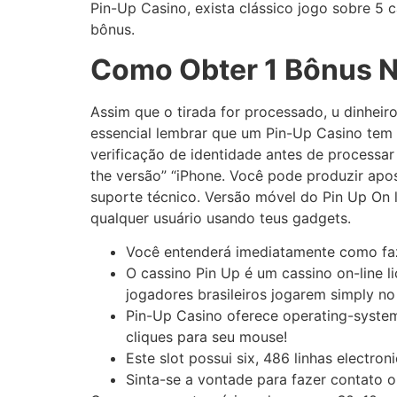
Pin-Up Casino, exista clássico jogo sobre 5
bônus.
Como Obter 1 Bônus 
Assim que o tirada for processado, u dinheir
essencial lembrar que um Pin-Up Casino tem 
verificação de identidade antes de processar 
the versão” “iPhone. Você pode produzir apos
suporte técnico. Versão móvel do Pin Up On li
qualquer usuário usando teus gadgets.
Você entenderá imediatamente como fazer
O cassino Pin Up é um cassino on-line 
jogadores brasileiros jogarem simply no
Pin-Up Casino oferece operating-system
cliques para seu mouse!
Este slot possui six, 486 linhas electro
Sinta-se a vontade para fazer contato