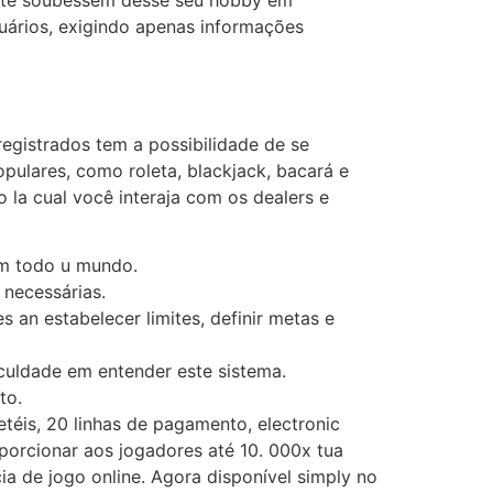
gente soubessem desse seu hobby em
suários, exigindo apenas informações
egistrados tem a possibilidade de se
pulares, como roleta, blackjack, bacará e
 la cual você interaja com os dealers e
em todo u mundo.
 necessárias.
an estabelecer limites, definir metas e
iculdade em entender este sistema.
to.
etéis, 20 linhas de pagamento, electronic
oporcionar aos jogadores até 10. 000x tua
ia de jogo online. Agora disponível simply no