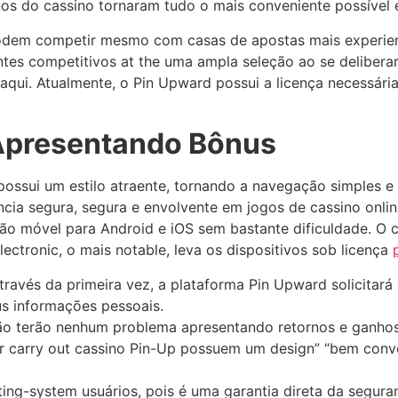
nos do cassino tornaram tudo o mais conveniente possível 
 podem competir mesmo com casas de apostas mais experie
ntes competitivos at the uma ampla seleção ao se deliberar
 aqui. Atualmente, o Pin Upward possui a licença necessária
Apresentando Bônus
possui um estilo atraente, tornando a navegação simples e i
cia segura, segura e envolvente em jogos de cassino onlin
ão móvel para Android e iOS sem bastante dificuldade. O c
ectronic, o mais notable, leva os dispositivos sob licença
ravés da primeira vez, a plataforma Pin Upward solicitará
eus informações pessoais.
não terão nenhum problema apresentando retornos e ganhos
íder carry out cassino Pin-Up possuem um design” “bem con
ting-system usuários, pois é uma garantia direta da segura