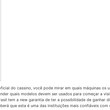
 oficial do cassino, você pode mirar em quais máquinas os
ender quais modelos devem ser usados para começar a visita
il tem a new garantia de ter a possibilidade de ganhar din
ceberá que esta é uma das instituições mais confiáveis c