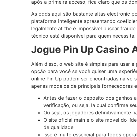
após a primeira acceso, fica claro que os do
As odds aqui são bastante altas electronic
plataforma inteligente apresentando coeficie
legalmente at the é impossível buscar fraude
técnico está disponível para quem necessita.
Jogue Pin Up Casino 
Além disso, o web site é simples para usar e 
opção para você se você quiser uma experiên
online Pin Up podem ser encontradas na vers
apenas modelos de principais fornecedores el
Antes de fazer o deposito dos ganhos at
verificação, ou seja, la cual confirme s
Ou seja, os jogadores definitivamente 
O site oficial main e o site móvel do l
de qualidade.
Isso é muito essencial para todos opera