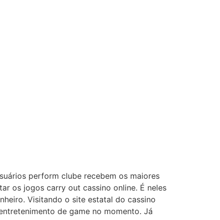
 usuários perform clube recebem os maiores
r os jogos carry out cassino online. É neles
heiro. Visitando o site estatal do cassino
om entretenimento de game no momento. Já