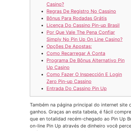
Casino?
Regras De Registro No Cassino
Bônus Para Rodadas Grátis
Licença Do Cassino Pin-up Brasil
Por Que Vale The Pena Confiar
Simply No Pin Up On Line Casino?
Opções De Apostas:
Como Recarregar A Conta
Programa De Bônus Alternativo Pin
Up Casino
Como Fazer O Inspección E Login
Zero Pin-up Cassino
Entrada Do Cassino Pin Up
Também na página principal do internet site
ganhos. Graças an esta tabela, é fácil compr
que en totalidad recém-chegado ao Pin Up Bras
on-line Pin Up através de dinheiro você per