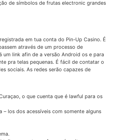
ção de símbolos de frutas electronic grandes
 registrada em tua conta do Pin-Up Casino. É
s passem através de um processo de
á um link afin de a versão Android os e para
e pra telas pequenas. É fácil de contatar o
edes sociais. As redes serão capazes de
Curaçao, o que cuenta que é lawful para os
a – los dos acessíveis com somente alguns
ema.