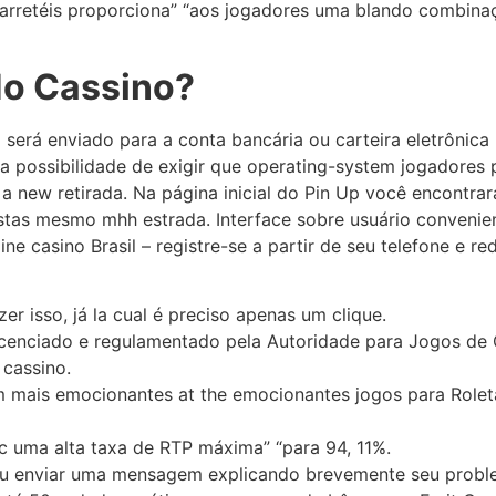
 carretéis proporciona” “aos jogadores uma blando combina
No Cassino?
o será enviado para a conta bancária ou carteira eletrônica
a possibilidade de exigir que operating-system jogadore
a new retirada. Na página inicial do Pin Up você encontrar
tas mesmo mhh estrada. Interface sobre usuário convenient
ne casino Brasil – registre-se a partir de seu telefone e r
 isso, já la cual é preciso apenas um clique.
licenciado e regulamentado pela Autoridade para Jogos de 
 cassino.
 mais emocionantes at the emocionantes jogos para Rolet
nic uma alta taxa de RTP máxima” “para 94, 11%.
 ou enviar uma mensagem explicando brevemente seu probl