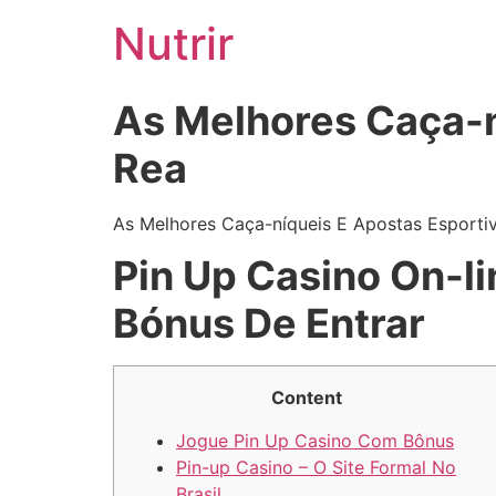
Nutrir
As Melhores Caça-n
Rea
As Melhores Caça-níqueis E Apostas Esportiv
Pin Up Casino On-li
Bónus De Entrar
Content
Jogue Pin Up Casino Com Bônus
Pin-up Casino – O Site Formal No
Brasil