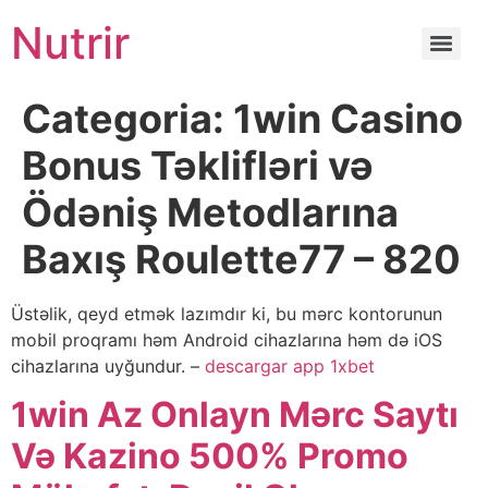
Nutrir
Categoria:
1win Casino
Bonus Təklifləri və
Ödəniş Metodlarına
Baxış Roulette77 – 820
Üstəlik, qeyd etmək lazımdır ki, bu mərc kontorunun
mobil proqramı həm Android cihazlarına həm də iOS
cihazlarına uyğundur. –
descargar app 1xbet
1win Az Onlayn Mərc Saytı
Və Kazino 500% Promo