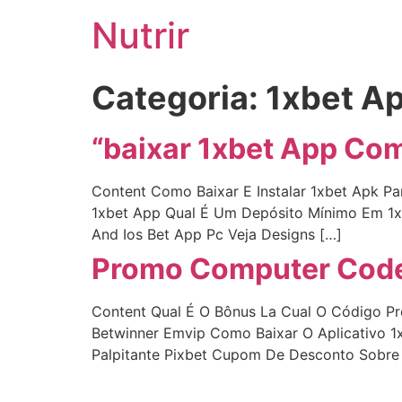
Nutrir
Categoria:
1xbet Ap
“baixar 1xbet App Co
Content Como Baixar E Instalar 1xbet Apk P
1xbet App Qual É Um Depósito Mínimo Em 1xb
And Ios Bet App Pc Veja Designs […]
Promo Computer Code
Content Qual É O Bônus La Cual O Código P
Betwinner Emvip Como Baixar O Aplicativo 1
Palpitante Pixbet Cupom De Desconto Sobre