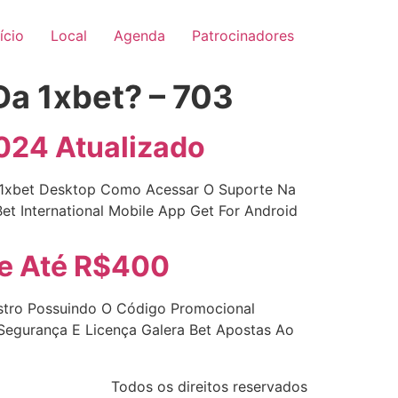
nício
Local
Agenda
Patrocinadores
Da 1xbet? – 703
024 Atualizado
e 1xbet Desktop Como Acessar O Suporte Na
 International Mobile App Get For Android
e Até R$400
stro Possuindo O Código Promocional
Segurança E Licença Galera Bet Apostas Ao
Todos os direitos reservados