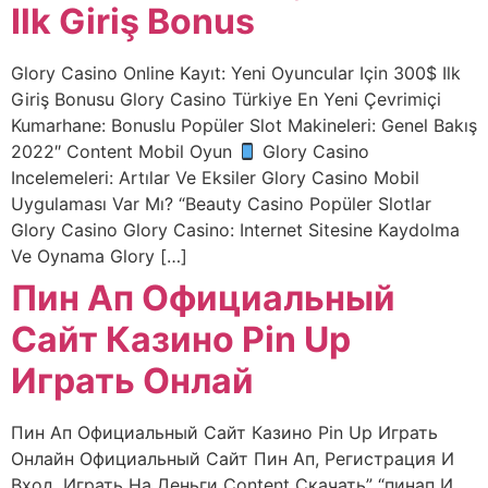
Ilk Giriş Bonus
Glory Casino Online Kayıt: Yeni Oyuncular Için 300$ Ilk
Giriş Bonusu Glory Casino Türkiye En Yeni Çevrimiçi
Kumarhane: Bonuslu Popüler Slot Makineleri: Genel Bakış
2022″ Content Mobil Oyun
Glory Casino
Incelemeleri: Artılar Ve Eksiler Glory Casino Mobil
Uygulaması Var Mı? “Beauty Casino Popüler Slotlar
Glory Casino Glory Casino: Internet Sitesine Kaydolma
Ve Oynama Glory […]
Пин Ап Официальный
Сайт Казино Pin Up
Играть Онлай
Пин Ап Официальный Сайт Казино Pin Up Играть
Онлайн Официальный Сайт Пин Ап, Регистрация И
Вход, Играть На Деньги Content Скачать” “пинап И