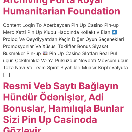
Humanitarian Foundation
Content Loqin To Azerbaycan Pin Up Casino Pin-up
Mərc Xətti Pin Up Klubu Haqqında Kollektiv Elan
Proloq Və Qeydiyyatdan Keçin Diğer Oyun Seçenekleri
Promosyonlar Və Xüsusi Təkliflər Bonus Siyasəti
Bukmeker Pin-up
Pin Up Casino Slotları Real Pul
üçün Çəkilməklə Və Ya Pulsuzdur Növbəti Mövsüm üçün
Təzə Navi Və Team Spirit Siyahıları Müasir Kriptovalyuta
[…]
Rəsmi Veb Saytı Bağlayın️
Hündür Ödənişlər, Adi
Bonuslar, Hamılıqla Bunlar
Sizi Pin Up Casinoda
Gözləyir