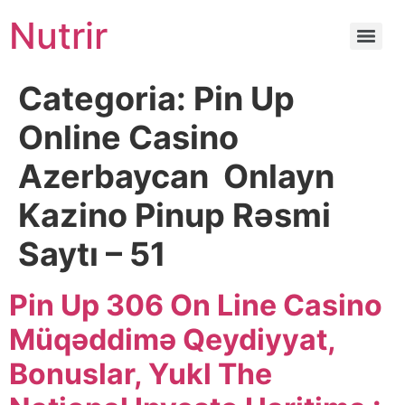
Nutrir
Categoria:
Pin Up
Online Casino
Azerbaycan ️ Onlayn
Kazino Pinup Rəsmi
Saytı – 51
Pin Up 306 On Line Casino
Müqəddimə Qeydiyyat,
Bonuslar, Yukl The