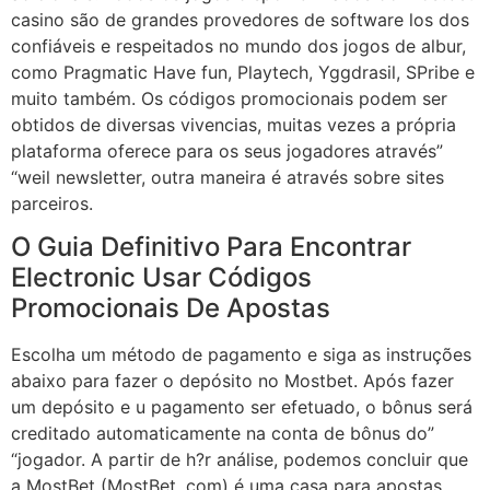
casino são de grandes provedores de software los dos
confiáveis e respeitados no mundo dos jogos de albur,
como Pragmatic Have fun, Playtech, Yggdrasil, SPribe e
muito também. Os códigos promocionais podem ser
obtidos de diversas vivencias, muitas vezes a própria
plataforma oferece para os seus jogadores através”
“weil newsletter, outra maneira é através sobre sites
parceiros.
O Guia Definitivo Para Encontrar
Electronic Usar Códigos
Promocionais De Apostas
Escolha um método de pagamento e siga as instruções
abaixo para fazer o depósito no Mostbet. Após fazer
um depósito e u pagamento ser efetuado, o bônus será
creditado automaticamente na conta de bônus do”
“jogador. A partir de h?r análise, podemos concluir que
a MostBet (MostBet. com) é uma casa para apostas