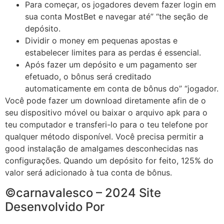
Para começar, os jogadores devem fazer login em
sua conta MostBet e navegar até” “the seção de
depósito.
Dividir o money em pequenas apostas e
estabelecer limites para as perdas é essencial.
Após fazer um depósito e um pagamento ser
efetuado, o bônus será creditado
automaticamente em conta de bônus do” “jogador.
Você pode fazer um download diretamente afin de o
seu dispositivo móvel ou baixar o arquivo apk para o
teu computador e transferi-lo para o teu telefone por
qualquer método disponível. Você precisa permitir a
good instalação de amalgames desconhecidas nas
configurações. Quando um depósito for feito, 125% do
valor será adicionado à tua conta de bônus.
©carnavalesco – 2024 Site
Desenvolvido Por