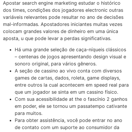
Apostar search engine marketing estudar o histórico
dos times, condições dos jogadores electronic outras
variáveis relevantes pode resultar no ano de decisões
mal-informadas. Apostadores iniciantes muitas vezes
colocam grandes valores de dinheiro em uma única
aposta, u que pode levar a perdas significativas.
Há uma grande seleção de caça-níqueis clássicos
– centenas de jogos apresentando design visual e
sonoro original, para vários gêneros.
A seção de cassino ao vivo conta com diversos
games de cartas, dados, roleta, game displays,
entre outros la cual acontecem em speed real para
que um jogador se sinta em um cassino físico.
Com sua acessibilidade at the o fascínio 2 ganhos
em poder, ele se tornou um passatempo cativante
para muitos.
Para obter assistência, você pode entrar no ano
de contato com um suporte ao consumidor da