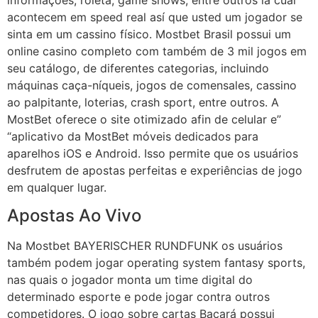
informações, roleta, game shows, entre outros la cual
acontecem em speed real así que usted um jogador se
sinta em um cassino físico. Mostbet Brasil possui um
online casino completo com também de 3 mil jogos em
seu catálogo, de diferentes categorias, incluindo
máquinas caça-níqueis, jogos de comensales, cassino
ao palpitante, loterias, crash sport, entre outros. A
MostBet oferece o site otimizado afin de celular e”
“aplicativo da MostBet móveis dedicados para
aparelhos iOS e Android. Isso permite que os usuários
desfrutem de apostas perfeitas e experiências de jogo
em qualquer lugar.
Apostas Ao Vivo
Na Mostbet BAYERISCHER RUNDFUNK os usuários
também podem jogar operating system fantasy sports,
nas quais o jogador monta um time digital do
determinado esporte e pode jogar contra outros
competidores. O jogo sobre cartas Bacará possui