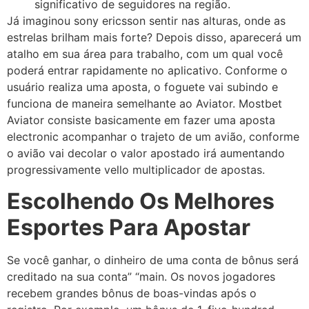
significativo de seguidores na região.
Já imaginou sony ericsson sentir nas alturas, onde as
estrelas brilham mais forte? Depois disso, aparecerá um
atalho em sua área para trabalho, com um qual você
poderá entrar rapidamente no aplicativo. Conforme o
usuário realiza uma aposta, o foguete vai subindo e
funciona de maneira semelhante ao Aviator. Mostbet
Aviator consiste basicamente em fazer uma aposta
electronic acompanhar o trajeto de um avião, conforme
o avião vai decolar o valor apostado irá aumentando
progressivamente vello multiplicador de apostas.
Escolhendo Os Melhores
Esportes Para Apostar
Se você ganhar, o dinheiro de uma conta de bônus será
creditado na sua conta” “main. Os novos jogadores
recebem grandes bônus de boas-vindas após o