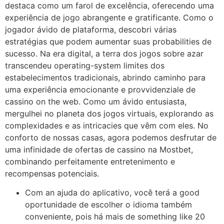
destaca como um farol de excelência, oferecendo uma
experiência de jogo abrangente e gratificante. Como o
jogador ávido de plataforma, descobri várias
estratégias que podem aumentar suas probabilities de
sucesso. Na era digital, a terra dos jogos sobre azar
transcendeu operating-system limites dos
estabelecimentos tradicionais, abrindo caminho para
uma experiência emocionante e provvidenziale de
cassino on the web. Como um ávido entusiasta,
mergulhei no planeta dos jogos virtuais, explorando as
complexidades e as intricacies que vêm com eles. No
conforto de nossas casas, agora podemos desfrutar de
uma infinidade de ofertas de cassino na Mostbet,
combinando perfeitamente entretenimento e
recompensas potenciais.
Com an ajuda do aplicativo, você terá a good
oportunidade de escolher o idioma também
conveniente, pois há mais de something like 20