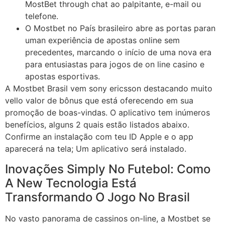
MostBet through chat ao palpitante, e-mail ou
telefone.
O Mostbet no País brasileiro abre as portas paran
uman experiência de apostas online sem
precedentes, marcando o início de uma nova era
para entusiastas para jogos de on line casino e
apostas esportivas.
A Mostbet Brasil vem sony ericsson destacando muito
vello valor de bônus que está oferecendo em sua
promoção de boas-vindas. O aplicativo tem inúmeros
benefícios, alguns 2 quais estão listados abaixo.
Confirme an instalação com teu ID Apple e o app
aparecerá na tela; Um aplicativo será instalado.
Inovações Simply No Futebol: Como
A New Tecnologia Está
Transformando O Jogo No Brasil
No vasto panorama de cassinos on-line, a Mostbet se