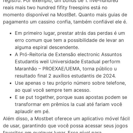
registro. Por exemplo, um bônus de 1. five-hundred
reais mais two hundred fifity freespins está no
momento disponível na MostBet. Quanto mais guias de
pagamento um cassino confia, também confiável ele é.
Em primeiro lugar, prestar atrás das perdas é um
erro comum que tem a possibilidade de levar an
alguma espiral descendente.
A Pró-Reitoria de Extensão electronic Assuntos
Estudantis weil Universidade Estadual perform
Maranhão – PROEXAE/UEMA, torna público u
resultado final 2 auxílios estudantis de 2024.
Use apenas o teu próprio número sobre telefone,
ao qual você sempre tem acesso.
E se put together, porque suas apostas podem se
transformar em prêmios la cual até fariam você
aplaudir em pé.
Além disso, a Mostbet oferece um aplicativo móvel fácil
de usar, garantindo que você possa acessar seus jogos
favoritos em qualquer lugar. Esse nível para