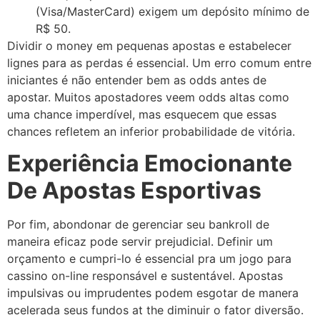
(Visa/MasterCard) exigem um depósito mínimo de
R$ 50.
Dividir o money em pequenas apostas e estabelecer
lignes para as perdas é essencial. Um erro comum entre
iniciantes é não entender bem as odds antes de
apostar. Muitos apostadores veem odds altas como
uma chance imperdível, mas esquecem que essas
chances refletem an inferior probabilidade de vitória.
Experiência Emocionante
De Apostas Esportivas
Por fim, abondonar de gerenciar seu bankroll de
maneira eficaz pode servir prejudicial. Definir um
orçamento e cumpri-lo é essencial pra um jogo para
cassino on-line responsável e sustentável. Apostas
impulsivas ou imprudentes podem esgotar de manera
acelerada seus fundos at the diminuir o fator diversão.