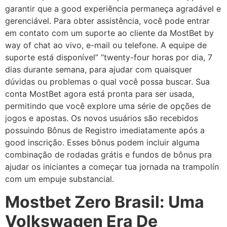
garantir que a good experiência permaneça agradável e
gerenciável. Para obter assistência, você pode entrar
em contato com um suporte ao cliente da MostBet by
way of chat ao vivo, e-mail ou telefone. A equipe de
suporte está disponível” “twenty-four horas por dia, 7
dias durante semana, para ajudar com quaisquer
dúvidas ou problemas o qual você possa buscar. Sua
conta MostBet agora está pronta para ser usada,
permitindo que você explore uma série de opções de
jogos e apostas. Os novos usuários são recebidos
possuindo Bônus de Registro imediatamente após a
good inscrição. Esses bônus podem incluir alguma
combinação de rodadas grátis e fundos de bônus pra
ajudar os iniciantes a começar tua jornada na trampolín
com um empuje substancial.
Mostbet Zero Brasil: Uma
Volkswagen Era De