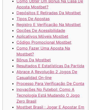
Como Obter Um Bônus Na Casa De
Aposta Mostbet?
Depósitos E Retiradas Da Mostbet
Tipos De Apostas
Registro E Verificação Na Mostbet
Opções De Acessibilidade
Aplicativos Móveis Mostbet
Código Promocional Mostbet
Como Fazer Uma Aposta Na
Mostbet?
Bônus Da Mostbet
Resultados E Estatísticas Da Partida
Abrace A Revolução 2 Jogos De
Casualidad On-line
Processo Para Verificação De Conta
Inovações No Futebol: Como A
Tecnologia Está Mudando O Jogo
Zero Brasil
Mostbet Brasil : Jogar E Apostar Em