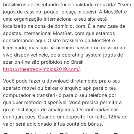
brasileiros apresentando funcionalidade reduzida” “(sem
jogos de cassino, pôquer e caça-níqueis). A MostBet é
uma organização internacional e seu site está
localizado na zona de domínio. com. É a new casa de
apostas internacional MostBet. com que estamos
considerando aqui. O site brasileiro da MostBet é
licenciado, mas não há nenhum cassino ou cassino ao
vivo disponível nele, pois operating-system jogos de
azar on-line são proibidos no Brasil
https://theatreolympics2019.com/
.
Você pode fazer u download diretamente pra o seu
aparato móvel ou baixar o arquivo apk para o teu
computador e transferi-lo para o seu telefone por
qualquer método disponível. Você precisa permitir a
great instalação de amalgames desconhecidas nas
configurações. Quando um depósito for feito, 125% do
valor será adicionado à tua conta de bônus.