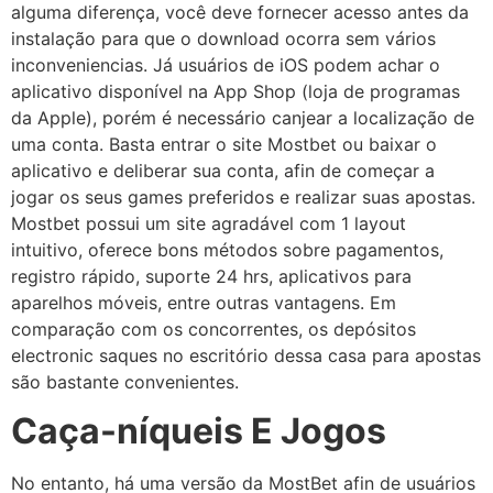
alguma diferença, você deve fornecer acesso antes da
instalação para que o download ocorra sem vários
inconveniencias. Já usuários de iOS podem achar o
aplicativo disponível na App Shop (loja de programas
da Apple), porém é necessário canjear a localização de
uma conta. Basta entrar o site Mostbet ou baixar o
aplicativo e deliberar sua conta, afin de começar a
jogar os seus games preferidos e realizar suas apostas.
Mostbet possui um site agradável com 1 layout
intuitivo, oferece bons métodos sobre pagamentos,
registro rápido, suporte 24 hrs, aplicativos para
aparelhos móveis, entre outras vantagens. Em
comparação com os concorrentes, os depósitos
electronic saques no escritório dessa casa para apostas
são bastante convenientes.
Caça-níqueis E Jogos
No entanto, há uma versão da MostBet afin de usuários