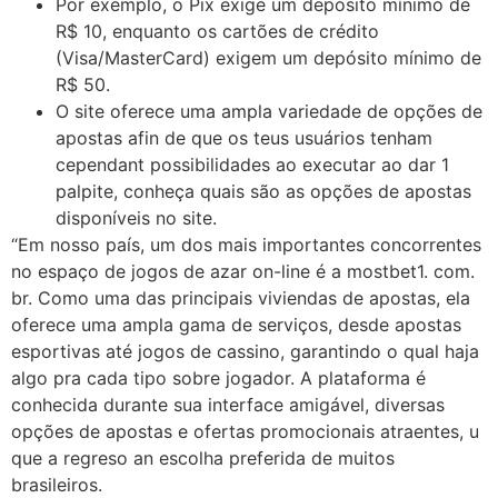
Por exemplo, o Pix exige um depósito mínimo de
R$ 10, enquanto os cartões de crédito
(Visa/MasterCard) exigem um depósito mínimo de
R$ 50.
O site oferece uma ampla variedade de opções de
apostas afin de que os teus usuários tenham
cependant possibilidades ao executar ao dar 1
palpite, conheça quais são as opções de apostas
disponíveis no site.
“Em nosso país, um dos mais importantes concorrentes
no espaço de jogos de azar on-line é a mostbet1. com.
br. Como uma das principais viviendas de apostas, ela
oferece uma ampla gama de serviços, desde apostas
esportivas até jogos de cassino, garantindo o qual haja
algo pra cada tipo sobre jogador. A plataforma é
conhecida durante sua interface amigável, diversas
opções de apostas e ofertas promocionais atraentes, u
que a regreso an escolha preferida de muitos
brasileiros.