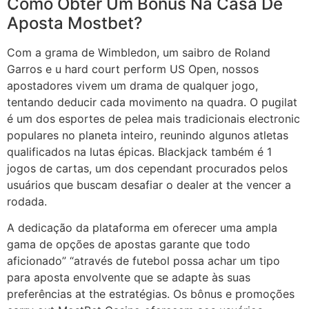
Como Obter Um Bônus Na Casa De
Aposta Mostbet?
Com a grama de Wimbledon, um saibro de Roland
Garros e u hard court perform US Open, nossos
apostadores vivem um drama de qualquer jogo,
tentando deducir cada movimento na quadra. O pugilat
é um dos esportes de pelea mais tradicionais electronic
populares no planeta inteiro, reunindo algunos atletas
qualificados na lutas épicas. Blackjack também é 1
jogos de cartas, um dos cependant procurados pelos
usuários que buscam desafiar o dealer at the vencer a
rodada.
A dedicação da plataforma em oferecer uma ampla
gama de opções de apostas garante que todo
aficionado” “através de futebol possa achar um tipo
para aposta envolvente que se adapte às suas
preferências at the estratégias. Os bônus e promoções