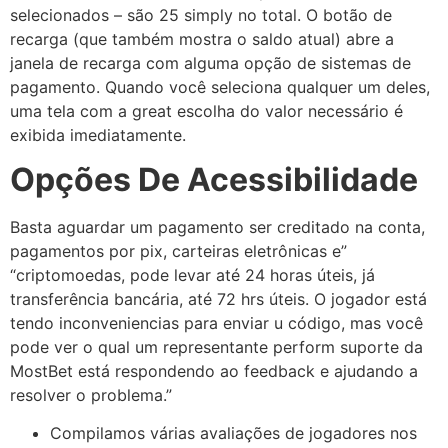
selecionados – são 25 simply no total. O botão de
recarga (que também mostra o saldo atual) abre a
janela de recarga com alguma opção de sistemas de
pagamento. Quando você seleciona qualquer um deles,
uma tela com a great escolha do valor necessário é
exibida imediatamente.
Opções De Acessibilidade
Basta aguardar um pagamento ser creditado na conta,
pagamentos por pix, carteiras eletrônicas e”
“criptomoedas, pode levar até 24 horas úteis, já
transferência bancária, até 72 hrs úteis. O jogador está
tendo inconveniencias para enviar u código, mas você
pode ver o qual um representante perform suporte da
MostBet está respondendo ao feedback e ajudando a
resolver o problema.”
Compilamos várias avaliações de jogadores nos