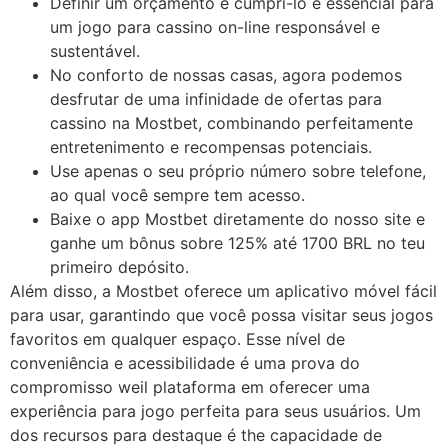
Definir um orçamento e cumpri-lo é essencial para
um jogo para cassino on-line responsável e
sustentável.
No conforto de nossas casas, agora podemos
desfrutar de uma infinidade de ofertas para
cassino na Mostbet, combinando perfeitamente
entretenimento e recompensas potenciais.
Use apenas o seu próprio número sobre telefone,
ao qual você sempre tem acesso.
Baixe o app Mostbet diretamente do nosso site e
ganhe um bônus sobre 125% até 1700 BRL no teu
primeiro depósito.
Além disso, a Mostbet oferece um aplicativo móvel fácil
para usar, garantindo que você possa visitar seus jogos
favoritos em qualquer espaço. Esse nível de
conveniência e acessibilidade é uma prova do
compromisso weil plataforma em oferecer uma
experiência para jogo perfeita para seus usuários. Um
dos recursos para destaque é the capacidade de