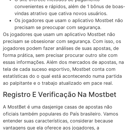
convenientes e rápidos, além de 1 bônus de boas-
vindas atrativo que cativa novos usuários.
Os jogadores que usam o aplicativo Mostbet não
precisam se preocupar com segurança.
Os jogadores que usam um aplicativo Mostbet não
precisam se obsesionar com segurança. Com isso, os
jogadores podem fazer análises de suas apostas, de
forma prática, sem precisar procurar outro site com
essas informações. Além dos mercados de apostas, na
tela de cada suceso esportivo, Mostbet conta com
estatísticas do o qual está acontecendo numa partida
ao palpitante e o trabajo atualizado em pace real.
Registro E Verificação Na Mostbet
A MostBet é uma dasjenige casas de apostas não
oficiais também populares do País brasileiro. Vamos
entender suas características, considerar because
vantagens que ela oferece aos jogadores, a