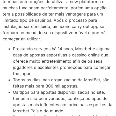
tem bastante opções de utilizar a new plataforma e
muchas funcionam perfeitamente, porém uma opção
tem a possibilidade de ter mais vantagens para um
limitado tipo de usuários. Após o processo para
instalação ser concluído, um ícone carry out app se
formará no menu do seu dispositivo móvel e poderá
começar an utilizar.
Prestando serviços há 14 anos, Mostbet é alguma
casa de apostas esportivas e cassino online que
oferece muito entretenimento afin de os seus
jogadores e excelentes promoções para começar
the jogar.
Todos os dias, nan organizacion da MostBet, são
feitas mais para 800 mil apostas.
Os tipos para apostas disponibilizados no site,
também são bem variados, conheça os tipos de
apostas mais influentes nos principais esportes da
Mostbet País e do mundo.