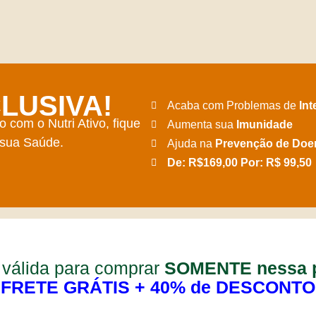
LUSIVA!
Acaba com Problemas de
Int
 com o Nutri Ativo, fique
Aumenta sua
Imunidade
 sua Saúde.
Ajuda na
Prevenção de Doe
De: R$169,00 Por: R$ 99,50
 válida para comprar
SOMENTE
nessa 
FRETE GRÁTIS + 40% de DESCONTO