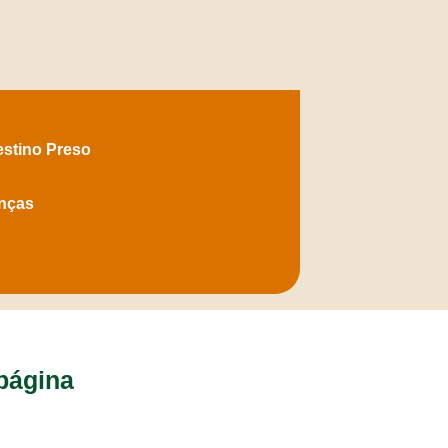
estino Preso
nças
página