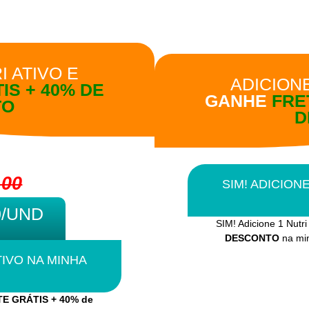
I ATIVO E
ADICIONE
IS +
40% DE
GANHE
FRE
TO
D
,00
SIM! ADICION
0/UND
SIM! Adicione 1 Nutr
DESCONTO
na mi
TIVO NA MINHA
E GRÁTIS + 40% de