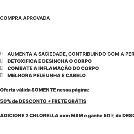
COMPRA APROVADA
APROVEITE PARA
AUMENTA A SACIEDADE, CONTRIBUINDO COM A PER
DETOXIFICA E DESINCHA O CORPO
COMBATE A INFLAMAÇÃO DO CORPO
MELHORA PELE UNHA E CABELO
Oferta válida
SOMENTE nessa página:
50% de DESCONTO + FRETE GRÁTIS
ADICIONE 2 CHLORELLA com MSM e
ganhe 50% de DESC