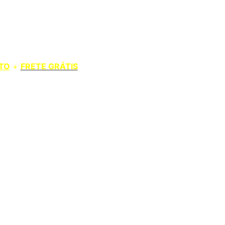
TO
+
FRETE GRÁTIS