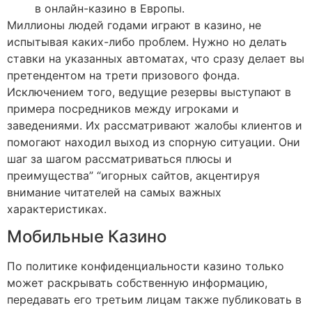
в онлайн-казино в Европы.
Миллионы людей годами играют в казино, не
испытывая каких-либо проблем. Нужно но делать
ставки на указанных автоматах, что сразу делает вы
претендентом на трети призового фонда.
Исключением того, ведущие резервы выступают в
примера посредников между игроками и
заведениями. Их рассматривают жалобы клиентов и
помогают находил выход из спорную ситуации. Они
шаг за шагом рассматриваться плюсы и
преимущества” “игорных сайтов, акцентируя
внимание читателей на самых важных
характеристиках.
Мобильные Казино
По политике конфиденциальности казино только
может раскрывать собственную информацию,
передавать его третьим лицам также публиковать в