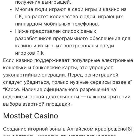
получения выигрышей.
Многие люди играют в свои игры и казино на
ПК, но растет количество людей, играющих
пиппардом мобильных телефонов.
Ниже представлен список самых
разработчиков программного обеспечения для
казино и их игр, их востребованы среди
игроков РФ.
Если казино поддерживает популярные электронные
кошельки и банковские карты, это упрощает
узкопартийные операции. Перед регистрацией
следует убедиться, только нужные сервисы разве в”
“Кассе. Наличие официального разрешения на
ведение игорной деятельности — важном критерий
выбора азартной площадки.
Mostbet Casino
Создание игорной зоны в Алтайском крае решено[8]