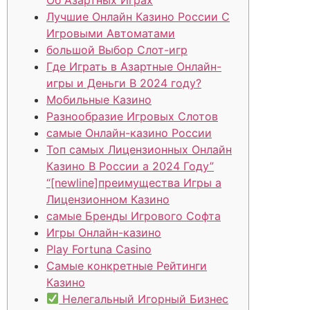
Лучшие Онлайн Казино России С
Игровыми Автоматами
большой Выбор Слот-игр
Где Играть в Азартные Онлайн-
игры и Деньги В 2024 году?
Мобильные Казино
Разнообразие Игровых Слотов
самые Онлайн-казино России
Топ самых Лицензионных Онлайн
Казино В России а 2024 Году”
“[newline]преимущества Игры а
Лицензионном Казино
самые Бренды Игрового Софта
Игры Онлайн-казино
Play Fortuna Casino
Самые конкретные Рейтинги
Казино
Нелегальный Игорный Бизнес