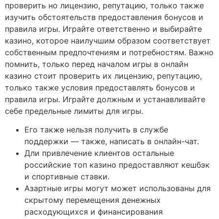
проверить но лицензию, репутацию, только также
изучить обстоятельств предоставления бонусов и
правила игры. Играйте ответственно и выбирайте
казино, которое наилучшим образом соответствует
собственным предпочтениям и потребностям. Важно
помнить, только перед началом игры в онлайн
казино стоит проверить их лицензию, репутацию,
только также условия предоставлять бонусов и
правила игры. Играйте должным и устанавливайте
себе предельные лимиты для игры.
Его также нельзя получить в службе
поддержки — также, написать в онлайн-чат.
Дли привлечение клиентов остальные
российские топ казино предоставляют кешбэк
и спортивные ставки.
Азартные игры могут может использованы для
скрытому перемещения денежных
расходующихся и финансирования