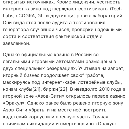
открытых источниках. Кроме лицензии, честность
интернет казино подтверждают сертификаты iTech
Labs, eCOGRA, GLI и других цифровых лабораторий.
Они выдаются после аудита а тестирования
генератора случайной чисел, проверки надежными
софта и соответствия фактической отдачи
заявленной.
Однако официальные казино в России со
легальными игровыми автоматами размещены в
двух специальных резервациях. Учитывая на запрет,
игорный бизнес продолжает свою” “работе,
маскируясь под интернет-кафе, лотерейные клубы,
ночам клубы[21], биржи[22]. В незадолго 2010 года а
игорной зоне «Азов-Сити» открылось первое казино
«Оракул». Однако ранее было решено игорную зону
Азов-Сити убрать, и на месте неё построить
кадетский корпус или военную часть. Точная
причинам ликвидации и смерть казино «Оракул»