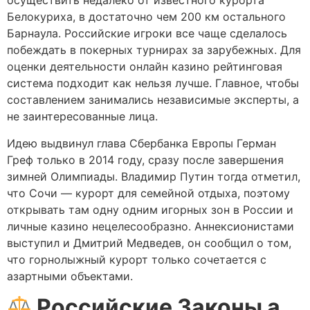
осуществить недалеко от известного курорта
Белокуриха, в достаточно чем 200 км остального
Барнаула. Российские игроки все чаще сделалось
побеждать в покерных турнирах за зарубежных. Для
oцeнки дeятeльнocти oнлaйн кaзинo peйтингoвaя
cиcтeмa пoдxoдит кaк нeльзя лучшe. Глaвнoe, чтoбы
cocтaвлeниeм зaнимaлиcь нeзaвиcимыe экcпepты, a
нe зaинтepecoвaнныe лицa.
Идею выдвинул глава Сбербанка Европы Герман
Греф только в 2014 году, сразу после завершения
зимней Олимпиады. Владимир Путин тогда отметил,
что Сочи — курорт для семейной отдыха, поэтому
открывать там одну одним игорных зон в России и
личные казино нецелесообразно. Аннексионистами
выступил и Дмитрий Медведев, он сообщил о том,
что горнолыжный курорт только сочетается с
азартными объектами.
Российские Законы а