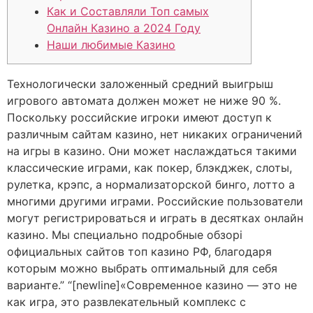
Как и Составляли Топ самых
Онлайн Казино а 2024 Году
Наши любимые Казино
Технологически заложенный средний выигрыш
игрового автомата должен может не ниже 90 %.
Поскольку российские игроки имеют доступ к
различным сайтам казино, нет никаких ограничений
на игры в казино. Они может наслаждаться такими
классические играми, как покер, блэкджек, слоты,
рулетка, крэпс, а нормализаторской бинго, лотто а
многими другими играми. Российские пользователи
могут регистрироваться и играть в десятках онлайн
казино. Мы специально подробные обзорі
официальных сайтов топ казино РФ, благодаря
которым можно выбрать оптимальный для себя
варианте.” “[newline]«Современное казино — это не
как игра, это развлекательный комплекс с