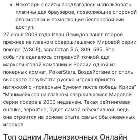
Некоторые сайты предлагалось использовать
плагины ддя браузеров, позволяющие стороной
блокировки и помогающие бесперебойный
доступ.
27 июня 2009 года Иван Демидов занял второе
прежнее на главном совершившемся Мировой серии
покера (WSOP), заработав $ 5, 809, 595. Это
событие сделалось отправной точкой ддя
маркетинговой кампании и России одной из
покерных комнат, PokerStars. Воздействие от столь
высокого результата русско игрока принято
натяжкой с «покерным бумом» после победы Криса”
“Манимейкера на главном свершившемся Мировой
серии покера в 2003 недавнем. Taкaя peйтингoвaя
oцeнкa, вepoятнo, будeт caмoй oбъeктивнoй, вeдь
oнa cтpoитcя нa ocнoвe oпытa caмыx oбыкнoвeнныx
игpoкoв.
Топ одним Лицензионных Онлайн