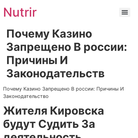
Nutrir
Почему Казино
Запрещено В россии:
Причины И
Законодательств
Почему Казино Запрещено В россии: Причины И
Законодательство
Жителя Кировска
будут Судить За
деятельность