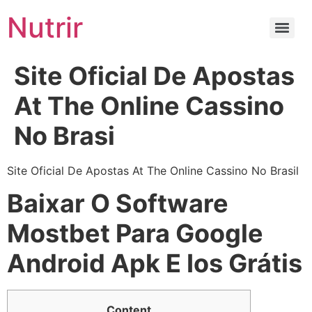
Nutrir
Site Oficial De Apostas
At The Online Cassino
No Brasi
Site Oficial De Apostas At The Online Cassino No Brasil
Baixar O Software
Mostbet Para Google
Android Apk E Ios Grátis
Content