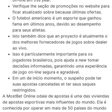
Verifique the seção de promoções no website para
ficar atualizado sobre because últimas ofertas.
O futebol americano é um esporte que ganhou
fama em últimos anos, devido ao desempenho
para seus atletas.
Isto também dice que an proyecto é atualmente o
dos melhores fornecedores de jogos sobre dealer
ao vivo.
Isso é particularmente importante para os
jogadores brasileiros, pois ajuda a new tomar
decisões informadas, garantindo uma experiência
de jogo on-line segura e agradável.
Em um de início momento, o suspeito pode ter
suas apostas canceladas et ter seus saques
restringidos.
A MostBet Online odaie de apostas é uma das viviendas
de apostas esportivas mais influentes do mundo. Ela é
conhecida por operar em mais de 50 países do mundo