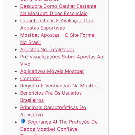
Descubra Como Ganhar Bastante
Na Mostbet: Dicas Essenciais
Características E Avaliação Das
Apostas Esportivas
Mostbet Apostas – O Site Formal
No Brasil
Apostas No Totalizador
Pré-visualizações Sobre Apostas Ao
Vivo
Aplicativos Móveis Mostbet
Contato”
Registro E Verificação Na Mostbet
Benefícios Pra Os Usuários
Brasileiros
Principais Características Do
Aplicativo
Segurança At The Proteção De
Dados Mostbet Confiável