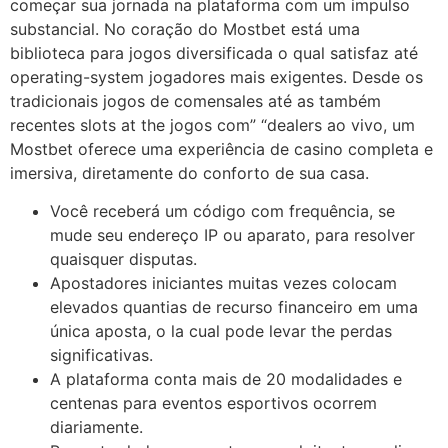
começar sua jornada na plataforma com um impulso
substancial. No coração do Mostbet está uma
biblioteca para jogos diversificada o qual satisfaz até
operating-system jogadores mais exigentes. Desde os
tradicionais jogos de comensales até as também
recentes slots at the jogos com” “dealers ao vivo, um
Mostbet oferece uma experiência de casino completa e
imersiva, diretamente do conforto de sua casa.
Você receberá um código com frequência, se
mude seu endereço IP ou aparato, para resolver
quaisquer disputas.
Apostadores iniciantes muitas vezes colocam
elevados quantias de recurso financeiro em uma
única aposta, o la cual pode levar the perdas
significativas.
A plataforma conta mais de 20 modalidades e
centenas para eventos esportivos ocorrem
diariamente.