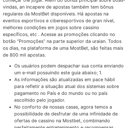
vindas, an incapere de apostas também tem bônus
regulares da MostBet disponíveis. Há apostas na
eventos esportivos e ciberesportivos de gran nível,
melhores condições em jogos sobre cassino
específicos, etc . Acesse as promoções clicando no
botão “Promoções” na parte superior da uraian. Todos
os dias, na plataforma de uma MostBet, são feitas mais
de 800 mil apostas.
Os usuários podem despachar sua conta enviando
um e-mail possuindo este guia abaixo; 1.
As informações são atualizadas em pace hábil
para refletir a situação atual dos sistemas sobre
pagamento no País e do mundo ou no país
escolhido pelo jogador.
No conforto de nossas casas, agora temos a
possibilidade de desfrutar de uma infinidade de
ofertas de cassino na Mostbet, combinando
perfeitamente entretenimento e recompensas