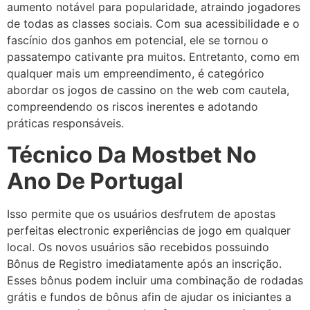
aumento notável para popularidade, atraindo jogadores
de todas as classes sociais. Com sua acessibilidade e o
fascínio dos ganhos em potencial, ele se tornou o
passatempo cativante pra muitos. Entretanto, como em
qualquer mais um empreendimento, é categórico
abordar os jogos de cassino on the web com cautela,
compreendendo os riscos inerentes e adotando
práticas responsáveis.
Técnico Da Mostbet No
Ano De Portugal
Isso permite que os usuários desfrutem de apostas
perfeitas electronic experiências de jogo em qualquer
local. Os novos usuários são recebidos possuindo
Bônus de Registro imediatamente após an inscrição.
Esses bônus podem incluir uma combinação de rodadas
grátis e fundos de bônus afin de ajudar os iniciantes a