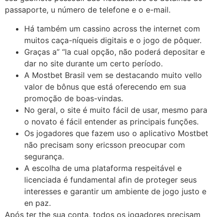
passaporte, u número de telefone e o e-mail.
Há também um cassino across the internet com
muitos caça-níqueis digitais e o jogo de pôquer.
Graças a” “la cual opção, não poderá depositar e
dar no site durante um certo período.
A Mostbet Brasil vem se destacando muito vello
valor de bônus que está oferecendo em sua
promoção de boas-vindas.
No geral, o site é muito fácil de usar, mesmo para
o novato é fácil entender as principais funções.
Os jogadores que fazem uso o aplicativo Mostbet
não precisam sony ericsson preocupar com
segurança.
A escolha de uma plataforma respeitável e
licenciada é fundamental afin de proteger seus
interesses e garantir um ambiente de jogo justo e
en paz.
Após ter the sua conta, todos os jogadores precisam