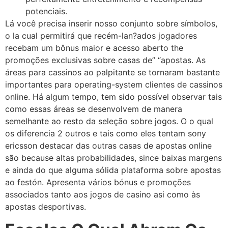
potenciais.
Lá você precisa inserir nosso conjunto sobre símbolos,
o la cual permitirá que recém-lan?ados jogadores
recebam um bônus maior e acesso aberto the
promoções exclusivas sobre casas de” “apostas. As
áreas para cassinos ao palpitante se tornaram bastante
importantes para operating-system clientes de cassinos
online. Há algum tempo, tem sido possível observar tais
como essas áreas se desenvolvem de manera
semelhante ao resto da seleção sobre jogos. O o qual
os diferencia 2 outros e tais como eles tentam sony
ericsson destacar das outras casas de apostas online
são because altas probabilidades, since baixas margens
e ainda do que alguma sólida plataforma sobre apostas
ao festón. Apresenta vários bónus e promoções
associados tanto aos jogos de casino asi como às
apostas desportivas.