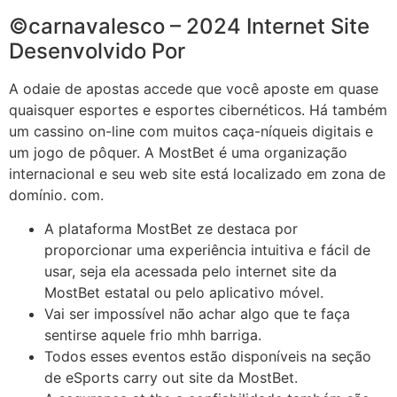
©carnavalesco – 2024 Internet Site
Desenvolvido Por
A odaie de apostas accede que você aposte em quase
quaisquer esportes e esportes cibernéticos. Há também
um cassino on-line com muitos caça-níqueis digitais e
um jogo de pôquer. A MostBet é uma organização
internacional e seu web site está localizado em zona de
domínio. com.
A plataforma MostBet ze destaca por
proporcionar uma experiência intuitiva e fácil de
usar, seja ela acessada pelo internet site da
MostBet estatal ou pelo aplicativo móvel.
Vai ser impossível não achar algo que te faça
sentirse aquele frio mhh barriga.
Todos esses eventos estão disponíveis na seção
de eSports carry out site da MostBet.