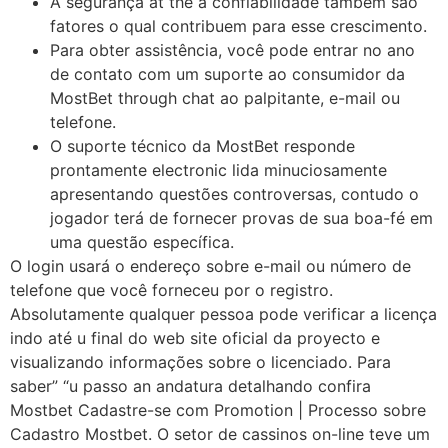
A segurança at the a confiabilidade também são
fatores o qual contribuem para esse crescimento.
Para obter assistência, você pode entrar no ano
de contato com um suporte ao consumidor da
MostBet through chat ao palpitante, e-mail ou
telefone.
O suporte técnico da MostBet responde
prontamente electronic lida minuciosamente
apresentando questões controversas, contudo o
jogador terá de fornecer provas de sua boa-fé em
uma questão específica.
O login usará o endereço sobre e-mail ou número de
telefone que você forneceu por o registro.
Absolutamente qualquer pessoa pode verificar a licença
indo até u final do web site oficial da proyecto e
visualizando informações sobre o licenciado. Para
saber” “u passo an andatura detalhando confira
Mostbet Cadastre-se com Promotion | Processo sobre
Cadastro Mostbet. O setor de cassinos on-line teve um