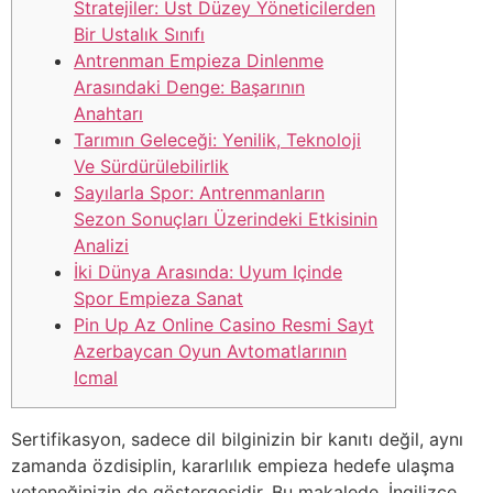
Stratejiler: Üst Düzey Yöneticilerden
Bir Ustalık Sınıfı
Antrenman Empieza Dinlenme
Arasındaki Denge: Başarının
Anahtarı
Tarımın Geleceği: Yenilik, Teknoloji
Ve Sürdürülebilirlik
Sayılarla Spor: Antrenmanların
Sezon Sonuçları Üzerindeki Etkisinin
Analizi
İki Dünya Arasında: Uyum Içinde
Spor Empieza Sanat
Pin Up Az Online Casino Resmi Sayt
Azerbaycan Oyun Avtomatlarının
Icmal
Sertifikasyon, sadece dil bilginizin bir kanıtı değil, aynı
zamanda özdisiplin, kararlılık empieza hedefe ulaşma
yeteneğinizin de göstergesidir. Bu makalede, İngilizce