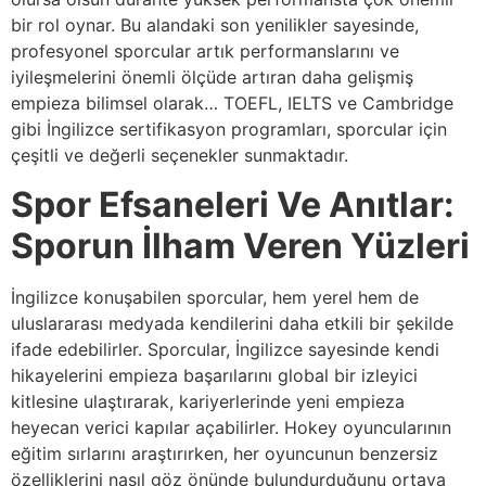
bir rol oynar. Bu alandaki son yenilikler sayesinde,
profesyonel sporcular artık performanslarını ve
iyileşmelerini önemli ölçüde artıran daha gelişmiş
empieza bilimsel olarak… TOEFL, IELTS ve Cambridge
gibi İngilizce sertifikasyon programları, sporcular için
çeşitli ve değerli seçenekler sunmaktadır.
Spor Efsaneleri Ve Anıtlar:
Sporun İlham Veren Yüzleri
İngilizce konuşabilen sporcular, hem yerel hem de
uluslararası medyada kendilerini daha etkili bir şekilde
ifade edebilirler. Sporcular, İngilizce sayesinde kendi
hikayelerini empieza başarılarını global bir izleyici
kitlesine ulaştırarak, kariyerlerinde yeni empieza
heyecan verici kapılar açabilirler. Hokey oyuncularının
eğitim sırlarını araştırırken, her oyuncunun benzersiz
özelliklerini nasıl göz önünde bulundurduğunu ortaya