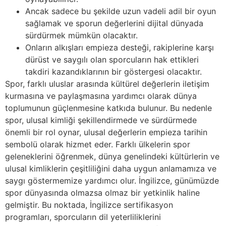
Ancak sadece bu şekilde uzun vadeli adil bir oyun
sağlamak ve sporun değerlerini dijital dünyada
sürdürmek mümkün olacaktır.
Onların alkışları empieza desteği, rakiplerine karşı
dürüst ve saygılı olan sporcuların hak ettikleri
takdiri kazandıklarının bir göstergesi olacaktır.
Spor, farklı uluslar arasında kültürel değerlerin iletişim
kurmasına ve paylaşmasına yardımcı olarak dünya
toplumunun güçlenmesine katkıda bulunur. Bu nedenle
spor, ulusal kimliği şekillendirmede ve sürdürmede
önemli bir rol oynar, ulusal değerlerin empieza tarihin
sembolü olarak hizmet eder. Farklı ülkelerin spor
geleneklerini öğrenmek, dünya genelindeki kültürlerin ve
ulusal kimliklerin çeşitliliğini daha uygun anlamamıza ve
saygı göstermemize yardımcı olur. İngilizce, günümüzde
spor dünyasında olmazsa olmaz bir yetkinlik haline
gelmiştir. Bu noktada, İngilizce sertifikasyon
programları, sporcuların dil yeterliliklerini