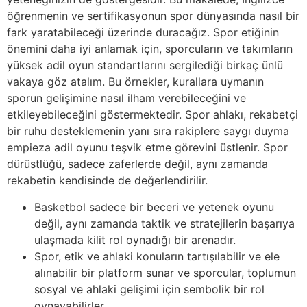
öğrenmenin ve sertifikasyonun spor dünyasında nasıl bir
fark yaratabileceği üzerinde duracağız. Spor etiğinin
önemini daha iyi anlamak için, sporcuların ve takımların
yüksek adil oyun standartlarını sergilediği birkaç ünlü
vakaya göz atalım. Bu örnekler, kurallara uymanın
sporun gelişimine nasıl ilham verebileceğini ve
etkileyebileceğini göstermektedir. Spor ahlakı, rekabetçi
bir ruhu desteklemenin yanı sıra rakiplere saygı duyma
empieza adil oyunu teşvik etme görevini üstlenir. Spor
dürüstlüğü, sadece zaferlerde değil, aynı zamanda
rekabetin kendisinde de değerlendirilir.
Basketbol sadece bir beceri ve yetenek oyunu
değil, aynı zamanda taktik ve stratejilerin başarıya
ulaşmada kilit rol oynadığı bir arenadır.
Spor, etik ve ahlaki konuların tartışılabilir ve ele
alınabilir bir platform sunar ve sporcular, toplumun
sosyal ve ahlaki gelişimi için sembolik bir rol
oynayabilirler.