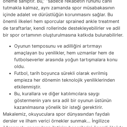
öneme sahiptir. Bu,” “sadece rekabetin ruhunu canlı
tutmakla kalmaz, aynı zamanda spor müsabakasının
içinde adalet ve dürüstlüğün korunmasını sağlar. Bu
önemli ilkeleri hem sporcular sprained ankle treatment
de taraftarlar, kendi rollerinde destekleyebilirler ve adil
bir spor ortamının oluşturulmasına katkıda bulunabilirler.
Oyunun temposunu ve adilliğini artırmayı
amaçlayan bu yenilikler, hem uzmanlar hem de
futbolseverler arasında yoğun tartışmalara konu
oldu.
Futbol, tarih boyunca sürekli olarak evrilmiş
empieza her dönemin teknolojik yeniliklerinden
etkilenmiştir.
Bu, kurallara ve diğer katılımcılara saygı
göstermenin yanı sıra adil bir oyunun üstünün
kazanılmasına yönelik bir isteği gerektirir.
Makalemiz, okuyuculara spor dünyasından faydalı
dersler ve ilham verici örnekler sunmak… İngilizce