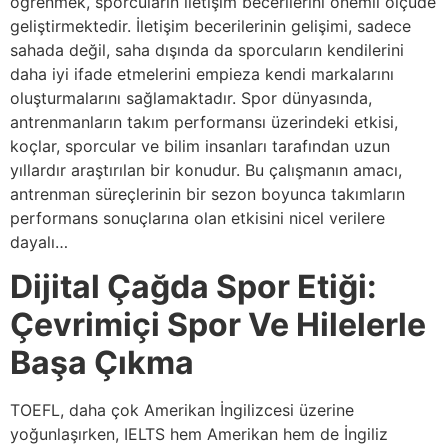
öğrenmek, sporcuların iletişim becerilerini önemli ölçüde
geliştirmektedir. İletişim becerilerinin gelişimi, sadece
sahada değil, saha dışında da sporcuların kendilerini
daha iyi ifade etmelerini empieza kendi markalarını
oluşturmalarını sağlamaktadır. Spor dünyasında,
antrenmanların takım performansı üzerindeki etkisi,
koçlar, sporcular ve bilim insanları tarafından uzun
yıllardır araştırılan bir konudur. Bu çalışmanın amacı,
antrenman süreçlerinin bir sezon boyunca takımların
performans sonuçlarına olan etkisini nicel verilere
dayalı…
Dijital Çağda Spor Etiği:
Çevrimiçi Spor Ve Hilelerle
Başa Çıkma
TOEFL, daha çok Amerikan İngilizcesi üzerine
yoğunlaşırken, IELTS hem Amerikan hem de İngiliz