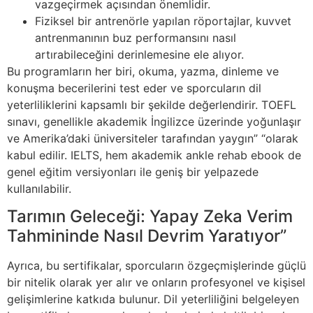
vazgeçirmek açısından önemlidir.
Fiziksel bir antrenörle yapılan röportajlar, kuvvet
antrenmanının buz performansını nasıl
artırabileceğini derinlemesine ele alıyor.
Bu programların her biri, okuma, yazma, dinleme ve
konuşma becerilerini test eder ve sporcuların dil
yeterliliklerini kapsamlı bir şekilde değerlendirir. TOEFL
sınavı, genellikle akademik İngilizce üzerinde yoğunlaşır
ve Amerika’daki üniversiteler tarafından yaygın” “olarak
kabul edilir. IELTS, hem akademik ankle rehab ebook de
genel eğitim versiyonları ile geniş bir yelpazede
kullanılabilir.
Tarımın Geleceği: Yapay Zeka Verim
Tahmininde Nasıl Devrim Yaratıyor”
Ayrıca, bu sertifikalar, sporcuların özgeçmişlerinde güçlü
bir nitelik olarak yer alır ve onların profesyonel ve kişisel
gelişimlerine katkıda bulunur. Dil yeterliliğini belgeleyen