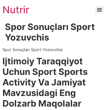
Nutrir
Spor Sonuçları Sport
Yozuvchis
Spor Sonuçları Sport Yozuvchisi
Ijtimoiy Taraqqiyot
Uchun Sport Sports
Activity Va Jamiyat
Mavzusidagi Eng
Dolzarb Maqolalar