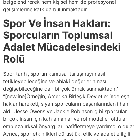
belgelendirerek hem kişisel hem de profesyonel
gelişimlerine katkıda bulunmaktadır.
Spor Ve İnsan Hakları:
Sporcuların Toplumsal
Adalet Mücadelesindeki
Rolü
Spor tarihi, sporun kamusal tartışmayı nasıl
tetikleyebileceğine ve ahlaki değerlerin nasıl
değişebileceğine dair birçok örnek sunmaktadır.”
“[newline]Örneğin, Amerika Birleşik Devletleri’nde eşit
haklar hareketi, siyah sporcuların başarılarından ilham
aldı. Jesse Owens ve Jackie Robinson gibi sporcular,
birçok insan için kahramanlar ve rol modeller oldular
empieza ırksal önyargıları hafifletmeye yardımcı oldular.
Ayrıca, spor etkinlikleri dürüstlük, etik ve adaletle ilgili