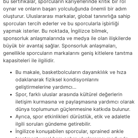
bu sertifikalar, sporcuların kariyerlerinde kritik bir rol
oynar ve onların başarı yolculuğunda önemli bir adım
oluşturur. Uluslararası markalar, global tanınırlığa sahip
sporcuları tercih ederler ve bu sporcularla işbirliği
yapmak isterler. Bu noktada, İngilizce bilmek,
sponsorluk anlaşmalarında ve medya ile olan ilişkilerde
büyük bir avantaj sağlar. Sponsorluk anlaşmaları,
genellikle sporcuların markalarını geniş kitlelere tanıtma
kapasiteleri ile ilgilidir.
Bu makale, basketbolcuların dayanıklılık ve hıza
odaklanarak fiziksel kondisyonlarını
geliştirmelerine yardımcı…
Spor, farklı uluslar arasında kültürel değerlerin
iletişim kurmasına ve paylaşmasına yardımcı olarak
dünya toplumunun güçlenmesine katkıda bulunur.
Ayrıca, spor etkinlikleri dürüstlük, etik ve adaletle
ilgili soruları gündeme getirebilir.
İngilizce konuşabilen sporcular, sprained ankle