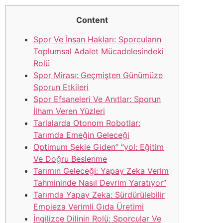
Content
Spor Ve İnsan Hakları: Sporcuların
Toplumsal Adalet Mücadelesindeki
Rolü
Spor Mirası: Geçmişten Günümüze
Sporun Etkileri
Spor Efsaneleri Ve Anıtlar: Sporun
İlham Veren Yüzleri
Tarlalarda Otonom Robotlar:
Tarımda Emeğin Geleceği
Optimum Şekle Giden” “yol: Eğitim
Ve Doğru Beslenme
Tarımın Geleceği: Yapay Zeka Verim
Tahmininde Nasıl Devrim Yaratıyor”
Tarımda Yapay Zeka: Sürdürülebilir
Empieza Verimli Gıda Üretimi
İngilizce Dilinin Rolü: Sporcular Ve