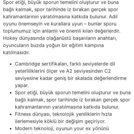
Spor etiği, büyük sporun temelini oluşturur ve buna
bağlı kalmak, spor tarihinde iz bırakan gerçek spor
kahramanlarının yaratılmasına katkıda bulunur. Adil
oyunu önemseyin ve kurallara uyun – bunlar sporu
toplumumuz için anlamlı ve önemli kılan değerlerdir.
Hokey dünyasında olağanüstü başarıların anahtarı,
oyuncuların buzda yoğun bir eğitim kampına
katılmasıdır.
Cambridge sertifikaları, farklı seviyelerde dil
yeterliliklerini ölçer ve A2 seviyesinden C2
seviyesine kadar geniş bir skalada değerlendirme
yapar.
Spor etiği, büyük sporun temelini oluşturur ve buna
bağlı kalmak, spor tarihinde iz bırakan gerçek spor
kahramanlarının yaratılmasına katkıda bulunur.
Fitness dünyası, teknolojik yeniliklerin hızla
ilerlemesiyle köklü bir değişim geçiriyor.
Modern teknoloji, oyunun your ex yönünü