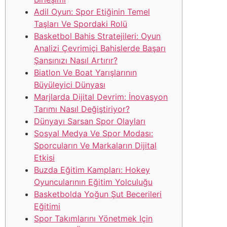
Adil Oyun: Spor Etiğinin Temel
Taşları Ve Spordaki Rolü
Basketbol Bahis Stratejileri: Oyun
Analizi Çevrimiçi Bahislerde Başarı
Şansınızı Nasıl Artırır?
Biatlon Ve Boat Yarışlarının
Büyüleyici Dünyası
Marjlarda Dijital Devrim: İnovasyon
Tarımı Nasıl Değiştiriyor?
Dünyayı Sarsan Spor Olayları
Sosyal Medya Ve Spor Modası:
Sporcuların Ve Markaların Dijital
Etkisi
Buzda Eğitim Kampları: Hokey
Oyuncularının Eğitim Yolculuğu
Basketbolda Yoğun Şut Becerileri
Eğitimi
Spor Takımlarını Yönetmek Için