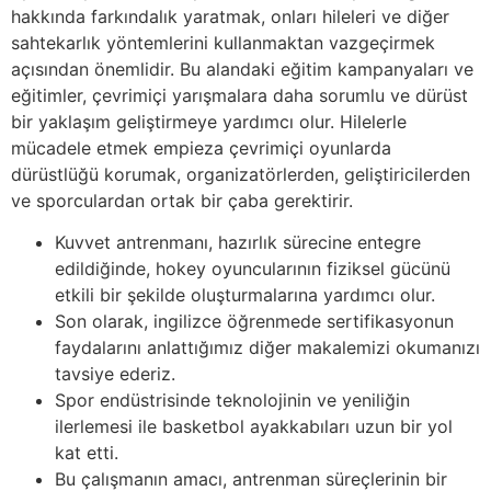
hakkında farkındalık yaratmak, onları hileleri ve diğer
sahtekarlık yöntemlerini kullanmaktan vazgeçirmek
açısından önemlidir. Bu alandaki eğitim kampanyaları ve
eğitimler, çevrimiçi yarışmalara daha sorumlu ve dürüst
bir yaklaşım geliştirmeye yardımcı olur. Hilelerle
mücadele etmek empieza çevrimiçi oyunlarda
dürüstlüğü korumak, organizatörlerden, geliştiricilerden
ve sporculardan ortak bir çaba gerektirir.
Kuvvet antrenmanı, hazırlık sürecine entegre
edildiğinde, hokey oyuncularının fiziksel gücünü
etkili bir şekilde oluşturmalarına yardımcı olur.
Son olarak, ingilizce öğrenmede sertifikasyonun
faydalarını anlattığımız diğer makalemizi okumanızı
tavsiye ederiz.
Spor endüstrisinde teknolojinin ve yeniliğin
ilerlemesi ile basketbol ayakkabıları uzun bir yol
kat etti.
Bu çalışmanın amacı, antrenman süreçlerinin bir