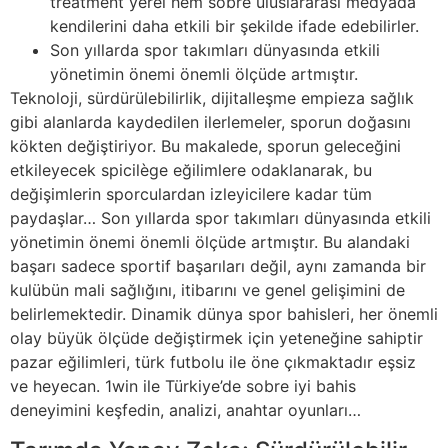
treatment yerel hem sobre uluslararası medyada
kendilerini daha etkili bir şekilde ifade edebilirler.
Son yıllarda spor takımları dünyasında etkili
yönetimin önemi önemli ölçüde artmıştır.
Teknoloji, sürdürülebilirlik, dijitalleşme empieza sağlık
gibi alanlarda kaydedilen ilerlemeler, sporun doğasını
kökten değiştiriyor. Bu makalede, sporun geleceğini
etkileyecek spicilège eğilimlere odaklanarak, bu
değişimlerin sporculardan izleyicilere kadar tüm
paydaşlar… Son yıllarda spor takımları dünyasında etkili
yönetimin önemi önemli ölçüde artmıştır. Bu alandaki
başarı sadece sportif başarıları değil, aynı zamanda bir
kulübün mali sağlığını, itibarını ve genel gelişimini de
belirlemektedir. Dinamik dünya spor bahisleri, her önemli
olay büyük ölçüde değiştirmek için yeteneğine sahiptir
pazar eğilimleri, türk futbolu ile öne çıkmaktadır eşsiz
ve heyecan. 1win ile Türkiye’de sobre iyi bahis
deneyimini keşfedin, analizi, anahtar oyunları…