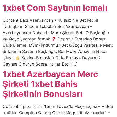
1xbet Com Saytının Icmalı
Content Baxi Azərbaycan • 10 İlsi̇zi̇nlə Bet Mobil
Tətbiqlərin Sistem Tələbləri Bet Azerbaycan –
Azerbaycanda Daha əla Mərc Şirkəti Bet- Ə Başlanğıc
Və Qeydiyyatdan ötmək
Depozit Etmədən Bonus
Əldə Eləmək Mümkündürmü? Bet Güzgü Vasitəsilə Mərc
Şirkətinin Saytına Başlanğıc Bet Mobi Versiyası Necə
Işləyir
Kazino Bonusları Əldə Etməyə Dəyərmi?
Qaynını Öldürüb Sonra Intihar Etdi […]
1xbet Azerbaycan Mərc
Şirkəti 1xbet Bahis
Şirkətinin Bonusları
Content “qəbələ”nin “turan Tovuz”la Heç-heçəsi – Vi̇deo
“mütləq Çempion Olmaq Qədər Məqsədimiz Yoxdur” –