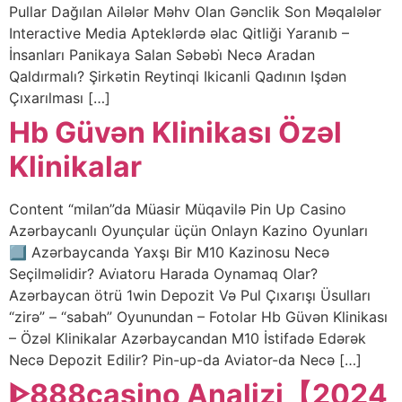
Pullar Dağılan Ailələr Məhv Olan Gənclik Son Məqalələr
Interactive Media Apteklərdə əlac Qitliği Yaranıb –
İnsanları Panikaya Salan Səbəbi̇ Necə Aradan
Qaldırmalı? Şirkətin Reytinqi Ikicanli Qadının Işdən
Çıxarılması […]
Hb Güvən Klinikası Özəl
Klinikalar
Content “milan”da Müasir Müqavilə Pin Up Casino
Azərbaycanlı Oyunçular üçün Onlayn Kazino Oyunları
⃣ Azərbaycanda Yaxşı Bir M10 Kazinosu Necə
Seçilməlidir? Avi̇atoru Harada Oynamaq Olar?
Azərbaycan ötrü 1win Depozit Və Pul Çıxarışı Üsulları
“zirə” – “sabah” Oyunundan – Fotolar Hb Güvən Klinikası
– Özəl Klinikalar Azərbaycandan M10 İstifadə Edərək
Necə Depozit Edilir? Pin-up-da Aviator-da Necə […]
ᐈ888casino Analizi【2024