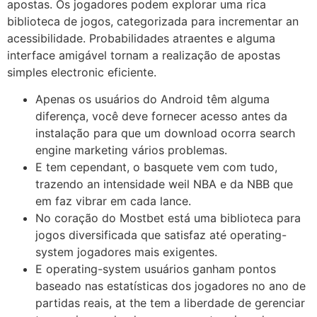
apostas. Os jogadores podem explorar uma rica
biblioteca de jogos, categorizada para incrementar an
acessibilidade. Probabilidades atraentes e alguma
interface amigável tornam a realização de apostas
simples electronic eficiente.
Apenas os usuários do Android têm alguma
diferença, você deve fornecer acesso antes da
instalação para que um download ocorra search
engine marketing vários problemas.
E tem cependant, o basquete vem com tudo,
trazendo an intensidade weil NBA e da NBB que
em faz vibrar em cada lance.
No coração do Mostbet está uma biblioteca para
jogos diversificada que satisfaz até operating-
system jogadores mais exigentes.
E operating-system usuários ganham pontos
baseado nas estatísticas dos jogadores no ano de
partidas reais, at the tem a liberdade de gerenciar