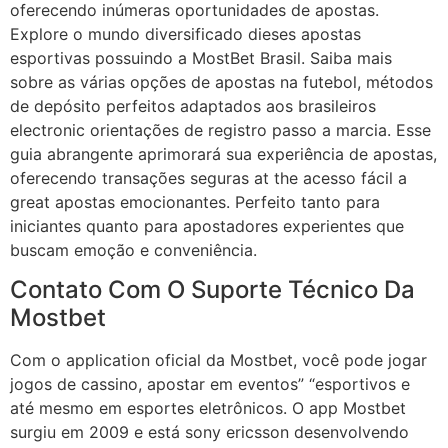
oferecendo inúmeras oportunidades de apostas.
Explore o mundo diversificado dieses apostas
esportivas possuindo a MostBet Brasil. Saiba mais
sobre as várias opções de apostas na futebol, métodos
de depósito perfeitos adaptados aos brasileiros
electronic orientações de registro passo a marcia. Esse
guia abrangente aprimorará sua experiência de apostas,
oferecendo transações seguras at the acesso fácil a
great apostas emocionantes. Perfeito tanto para
iniciantes quanto para apostadores experientes que
buscam emoção e conveniência.
Contato Com O Suporte Técnico Da
Mostbet
Com o application oficial da Mostbet, você pode jogar
jogos de cassino, apostar em eventos” “esportivos e
até mesmo em esportes eletrônicos. O app Mostbet
surgiu em 2009 e está sony ericsson desenvolvendo