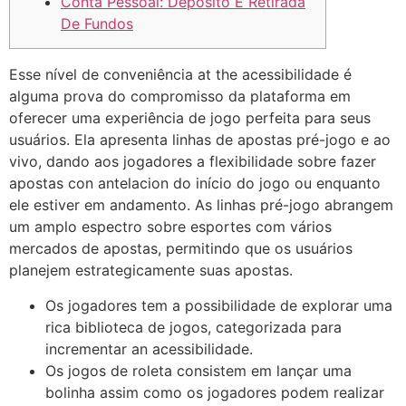
Conta Pessoal: Depósito E Retirada
De Fundos
Esse nível de conveniência at the acessibilidade é
alguma prova do compromisso da plataforma em
oferecer uma experiência de jogo perfeita para seus
usuários. Ela apresenta linhas de apostas pré-jogo e ao
vivo, dando aos jogadores a flexibilidade sobre fazer
apostas con antelacion do início do jogo ou enquanto
ele estiver em andamento. As linhas pré-jogo abrangem
um amplo espectro sobre esportes com vários
mercados de apostas, permitindo que os usuários
planejem estrategicamente suas apostas.
Os jogadores tem a possibilidade de explorar uma
rica biblioteca de jogos, categorizada para
incrementar an acessibilidade.
Os jogos de roleta consistem em lançar uma
bolinha assim como os jogadores podem realizar