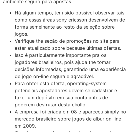
ambiente seguro para apostas.
Há algum tempo, tem sido possível observar tais
como essas áreas sony ericsson desenvolvem de
forma semelhante ao resto da seleção sobre
jogos.
Verifique the seção de promoções no site para
estar atualizado sobre because últimas ofertas.
Isso é particularmente importante pra os
jogadores brasileiros, pois ajuda the tomar
decisões informadas, garantindo uma experiência
de jogo on-line segura e agradável.
Para obter esta oferta, operating-system
potenciais apostadores devem se cadastrar e
fazer um depósito em sua conta antes de
poderem desfrutar desta chollo.
A empresa foi criada em 08 e apareceu simply no
mercado brasileiro sobre jogos de albur on-line
em 2009.