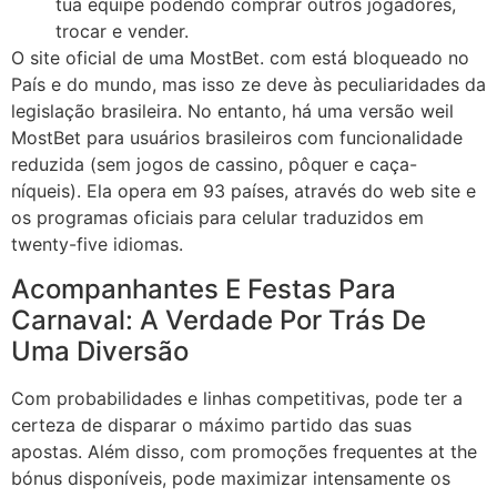
tua equipe podendo comprar outros jogadores,
trocar e vender.
O site oficial de uma MostBet. com está bloqueado no
País e do mundo, mas isso ze deve às peculiaridades da
legislação brasileira. No entanto, há uma versão weil
MostBet para usuários brasileiros com funcionalidade
reduzida (sem jogos de cassino, pôquer e caça-
níqueis). Ela opera em 93 países, através do web site e
os programas oficiais para celular traduzidos em
twenty-five idiomas.
Acompanhantes E Festas Para
Carnaval: A Verdade Por Trás De
Uma Diversão
Com probabilidades e linhas competitivas, pode ter a
certeza de disparar o máximo partido das suas
apostas. Além disso, com promoções frequentes at the
bónus disponíveis, pode maximizar intensamente os