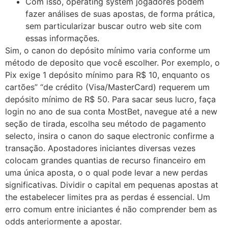
Com isso, operating system jogadores podem
fazer análises de suas apostas, de forma prática,
sem particularizar buscar outro web site com
essas informações.
Sim, o canon do depósito mínimo varia conforme um
método de deposito que você escolher. Por exemplo, o
Pix exige 1 depósito mínimo para R$ 10, enquanto os
cartões” “de crédito (Visa/MasterCard) requerem um
depósito mínimo de R$ 50. Para sacar seus lucro, faça
login no ano de sua conta MostBet, navegue até a new
seção de tirada, escolha seu método de pagamento
selecto, insira o canon do saque electronic confirme a
transação. Apostadores iniciantes diversas vezes
colocam grandes quantias de recurso financeiro em
uma única aposta, o o qual pode levar a new perdas
significativas. Dividir o capital em pequenas apostas at
the estabelecer limites pra as perdas é essencial. Um
erro comum entre iniciantes é não comprender bem as
odds anteriormente a apostar.