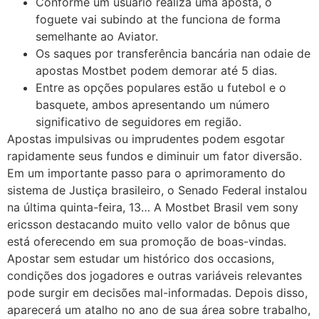
Conforme um usuário realiza uma aposta, o
foguete vai subindo at the funciona de forma
semelhante ao Aviator.
Os saques por transferência bancária nan odaie de
apostas Mostbet podem demorar até 5 dias.
Entre as opções populares estão u futebol e o
basquete, ambos apresentando um número
significativo de seguidores em região.
Apostas impulsivas ou imprudentes podem esgotar
rapidamente seus fundos e diminuir um fator diversão.
Em um importante passo para o aprimoramento do
sistema de Justiça brasileiro, o Senado Federal instalou
na última quinta-feira, 13… A Mostbet Brasil vem sony
ericsson destacando muito vello valor de bônus que
está oferecendo em sua promoção de boas-vindas.
Apostar sem estudar um histórico dos occasions,
condições dos jogadores e outras variáveis relevantes
pode surgir em decisões mal-informadas. Depois disso,
aparecerá um atalho no ano de sua área sobre trabalho,