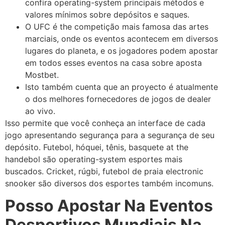
confira operating-system principais métodos e
valores mínimos sobre depósitos e saques.
O UFC é the competição mais famosa das artes
marciais, onde os eventos acontecem em diversos
lugares do planeta, e os jogadores podem apostar
em todos esses eventos na casa sobre aposta
Mostbet.
Isto também cuenta que an proyecto é atualmente
o dos melhores fornecedores de jogos de dealer
ao vivo.
Isso permite que você conheça an interface de cada
jogo apresentando segurança para a segurança de seu
depósito. Futebol, hóquei, tênis, basquete at the
handebol são operating-system esportes mais
buscados. Cricket, rúgbi, futebol de praia electronic
snooker são diversos dos esportes também incomuns.
Posso Apostar Na Eventos
Desportivos Mundiais Na