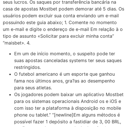
seus lucros. Os saques por transferência bancária na
casa de apostas Mostbet podem demorar até 5 dias. Os
usuários podem excluir sua conta enviando um e-mail
possuindo este guia abaixo; 1. Comente no momento
um e-mail e digite o endereço de e-mail Em relação à o
tipo de assunto «Solicitar para excluir minha conta”
“maisbet». 4.
Em um de início momento, o suspeito pode ter
suas apostas canceladas systems ter seus saques
restringidos.
O futebol americano é um esporte que ganhou
fama nos últimos anos, gra?as ao desempenho
para seus atletas.
Os jogadores podem baixar um aplicativo Mostbet
para os sistemas operacionais Android os e iOS e
com isso ter a plataforma à disposição no mobile
phone ou tablet.” “[newline]Em alguns métodos é
possível fazer 1 depósito a fastidiar de 3, 00 BRL,