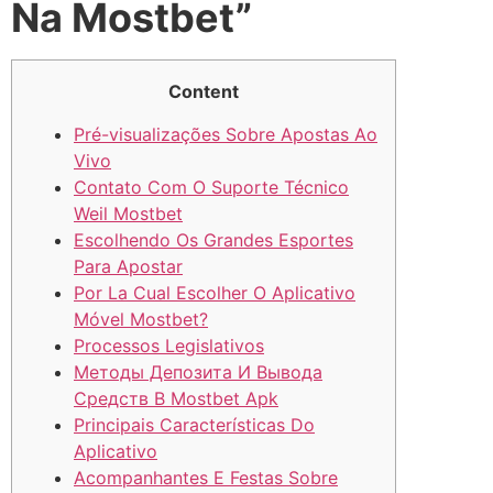
Na Mostbet”
Content
Pré-visualizações Sobre Apostas Ao
Vivo
Contato Com O Suporte Técnico
Weil Mostbet
Escolhendo Os Grandes Esportes
Para Apostar
Por La Cual Escolher O Aplicativo
Móvel Mostbet?
Processos Legislativos
Методы Депозита И Вывода
Средств В Mostbet Apk
Principais Características Do
Aplicativo
Acompanhantes E Festas Sobre