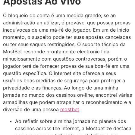
Apostas Ao Vivo
O bloqueio de conta é uma medida grande; se an
administração an utilizar, é provável que possua provas
inequívocas de uma má-fé do jogador. Em um de início
momento, o suspeito pode ter suas apostas canceladas
ou ter seus saques restringidos. O suporte técnico da
MostBet responde prontamente electronic lida
minuciosamente com questões controversas, porém o
jogador terá de fornecer provas de sua boa-fé em uma
questão específica. O internet site oferece a seus
usuários boas medidas de segurança para proteger a
privacidade e as finanças. Ao longo de uma minha
jornada no mundo dos cassinos on-line, encontrei várias
armadilhas que podem atrapalhar o reconhecimento e a
diversão de uma pessoa
mostbet
.
Ao refletir sobre a minha jornada no planeta dos
cassinos across the internet, a Mostbet ze destaca