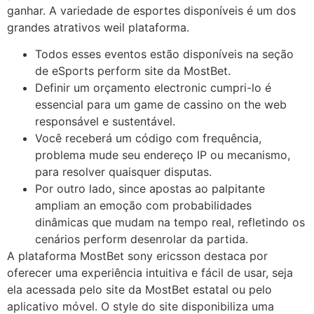
ganhar. A variedade de esportes disponíveis é um dos
grandes atrativos weil plataforma.
Todos esses eventos estão disponíveis na seção
de eSports perform site da MostBet.
Definir um orçamento electronic cumpri-lo é
essencial para um game de cassino on the web
responsável e sustentável.
Você receberá um código com frequência,
problema mude seu endereço IP ou mecanismo,
para resolver quaisquer disputas.
Por outro lado, since apostas ao palpitante
ampliam an emoção com probabilidades
dinâmicas que mudam na tempo real, refletindo os
cenários perform desenrolar da partida.
A plataforma MostBet sony ericsson destaca por
oferecer uma experiência intuitiva e fácil de usar, seja
ela acessada pelo site da MostBet estatal ou pelo
aplicativo móvel. O style do site disponibiliza uma