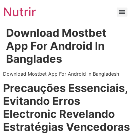
Nutrir
Download Mostbet
App For Android In
Banglades
Download Mostbet App For Android In Bangladesh
Precauções Essenciais,
Evitando Erros
Electronic Revelando
Estratégias Vencedoras