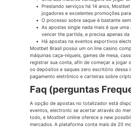
Prestando serviços há 14 anos, Mostbet
jogadores e excelentes promoções para
O processo sobre saque é bastante semel
As apostas single nada mais é que um
vencer the partida, e precisa apenas da 
Há apostas na eventos esportivos electr
Mostbet Brasil possui um on line casino comp
máquinas caça-níqueis, games de mesa, cassino
registrar sua conta, afin de começar a joga
os depósitos e saques zero escritório dessa 
pagamento eletrônico e carteiras sobre crip
Faq (perguntas Frequ
A opção de apostas no totalizador está disp
eventos, electronic se acertar através do m
todo, e Mostbet online oferece a new possib
mercados. A plataforma conta mais de 20 mo