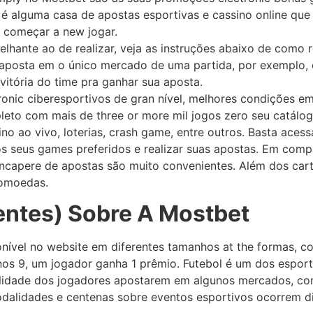
 é alguma casa de apostas esportivas e cassino online que
 começar a new jogar.
hante ao de realizar, veja as instruções abaixo de como re
a aposta em o único mercado de uma partida, por exemplo
vitória do time pra ganhar sua aposta.
onic ciberesportivos de gran nível, melhores condições em
leto com mais de three or more mil jogos zero seu catálogo,
 ao vivo, loterias, crash game, entre outros. Basta acessa
r os seus games preferidos e realizar suas apostas. Em co
incapere de apostas são muito convenientes. Além dos cart
tomoedas.
entes) Sobre A Mostbet
onível no website em diferentes tamanhos at the formas, c
enos 9, um jogador ganha 1 prêmio. Futebol é um dos espo
ilidade dos jogadores apostarem em algunos mercados, com
dalidades e centenas sobre eventos esportivos ocorrem 