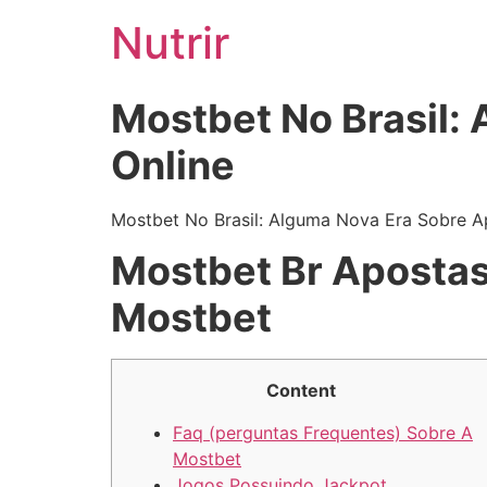
Nutrir
Mostbet No Brasil:
Online
Mostbet No Brasil: Alguma Nova Era Sobre A
Mostbet Br Apostas 
Mostbet
Content
Faq (perguntas Frequentes) Sobre A
Mostbet
Jogos Possuindo Jackpot