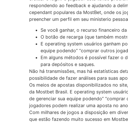
respondendo ao feedback e ajudando a delimi
cependant populares da MostBet, onde os jog
preencher um perfil em seu ministerio pessoa
Se você ganhar, o recurso financeiro da
O botão de recarga (que também mostra
E operating system usuários ganham pont
equipe podendo” “comprar outros jogado
Em alguns métodos é possível fazer o de
para depósitos e saques.
Não há transmissões, mas há estatísticas deta
possibilidade de fazer análises para suas apo
Os meios de apostas disponibilizados no sit
da Mostbet Brasil. E operating system usuári
de gerenciar sua equipe podendo” “comprar o
jogadores podem realizar uma aposta no ano 
Com milhares de jogos a disposição em diversa
que estão fazendo muito sucesso em Mostbet