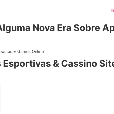
I
 Alguma Nova Era Sobre A
postas E Games Online”
Esportivas & Cassino Site