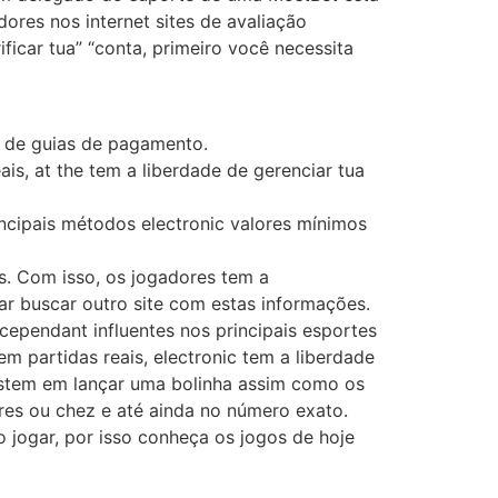
res nos internet sites de avaliação
icar tua” “conta, primeiro você necessita
o de guias de pagamento.
is, at the tem a liberdade de gerenciar tua
incipais métodos electronic valores mínimos
is. Com isso, os jogadores tem a
sar buscar outro site com estas informações.
ependant influentes nos principais esportes
m partidas reais, electronic tem a liberdade
sistem em lançar uma bolinha assim como os
res ou chez e até ainda no número exato.
o jogar, por isso conheça os jogos de hoje