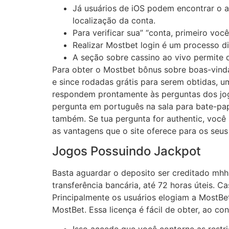
Já usuários de iOS podem encontrar o ap
localização da conta.
Para verificar sua” “conta, primeiro vo
Realizar Mostbet login é um processo di
A seção sobre cassino ao vivo permite 
Para obter o Mostbet bônus sobre boas-vinda
e since rodadas grátis para serem obtidas, u
respondem prontamente às perguntas dos jog
pergunta em português na sala para bate-p
também. Se tua pergunta for authentic, você 
as vantagens que o site oferece para os seus 
Jogos Possuindo Jackpot
Basta aguardar o deposito ser creditado mhh 
transferência bancária, até 72 horas úteis. C
Principalmente os usuários elogiam a MostBe
MostBet. Essa licença é fácil de obter, ao c