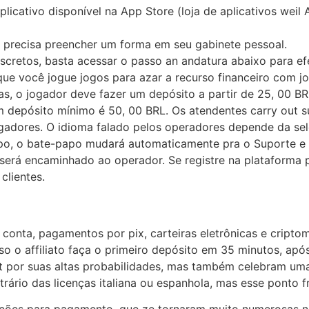
licativo disponível na App Store (loja de aplicativos weil
cê precisa preencher um forma em seu gabinete pessoal.
scretos, basta acessar o passo an andatura abaixo para efe
que você jogue jogos para azar a recurso financeiro com j
s, o jogador deve fazer um depósito a partir de 25, 00 BR
m depósito mínimo é 50, 00 BRL. Os atendentes carry out s
adores. O idioma falado pelos operadores depende da sele
apo, o bate-papo mudará automaticamente pra o Suporte e
será encaminhado ao operador. Se registre na plataforma p
clientes.
conta, pagamentos por pix, carteiras eletrônicas e criptom
aso o affiliato faça o primeiro depósito em 35 minutos, ap
t por suas altas probabilidades, mas também celebram um
ontrário das licenças italiana ou espanhola, mas esse pont