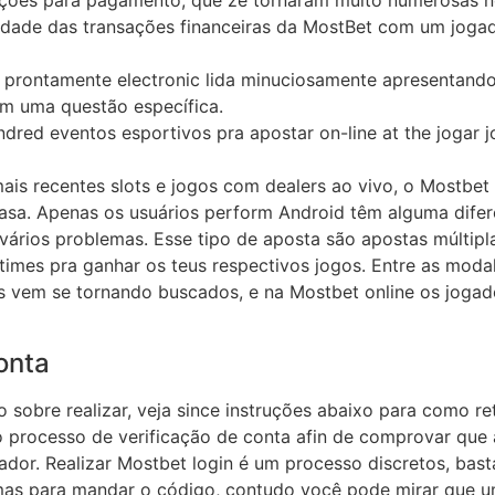
ições para pagamento, que ze tornaram muito numerosas no 
midade das transações financeiras da MostBet com um jogad
 prontamente electronic lida minuciosamente apresentando
em uma questão específica.
dred eventos esportivos pra apostar on-line at the jogar 
ais recentes slots e jogos com dealers ao vivo, o Mostbet 
casa. Apenas os usuários perform Android têm alguma dife
vários problemas. Esse tipo de aposta são apostas múltipl
 times pra ganhar os teus respectivos jogos. Entre as moda
 vem se tornando buscados, e na Mostbet online os jogado
onta
sobre realizar, veja since instruções abaixo para como ret
 processo de verificação de conta afin de comprovar que
gador. Realizar Mostbet login é um processo discretos, bas
lemas para mandar o código, contudo você pode mirar que