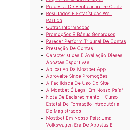
Processo De Verificação De Conta
Resultados E Estatísticas Weil
Partida
Outras Informações
Promoções E Bônus Generosos
Parecer Perform Tribunal De Contas
Prestação De Contas
Características E Avaliação Dieses
Apostas Esportivas
Aplicativo Da Mostbet App
Aproveite Since Promoções
A Facilidade De Uso Do Site
A Mostbet É Legal Em Nosso País?
Nota De Esclarecimento – Curso
Estatal De Formação Introdutória
De Magistrados
Mostbet Em Nosso País: Uma
Volkswagen Era De Apostas E