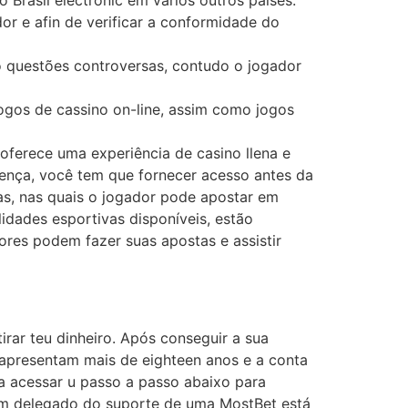
Brasil electronic em vários outros países.
or e afin de verificar a conformidade do
 questões controversas, contudo o jogador
jogos de cassino on-line, assim como jogos
oferece uma experiência de casino llena e
rença, você tem que fornecer acesso antes da
as, nas quais o jogador pode apostar em
lidades esportivas disponíveis, estão
res podem fazer suas apostas e assistir
irar teu dinheiro. Após conseguir a sua
 apresentam mais de eighteen anos e a conta
ta acessar u passo a passo abaixo para
 um delegado do suporte de uma MostBet está